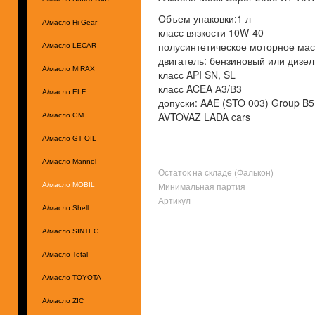
Объем упаковки:1 л
А/масло Hi-Gear
класс вязкости 10W-40
полусинтетическое моторное ма
А/масло LECAR
двигатель: бензиновый или дизе
А/масло MIRAX
класс API SN, SL
класс ACEA А3/В3
А/масло ELF
допуски: AAE (STO 003) Group B5
AVTOVAZ LADA cars
А/масло GM
А/масло GT OIL
А/масло Mannol
Остаток на складе (Фалькон)
Минимальная партия
А/масло MOBIL
Артикул
А/масло Shell
А/масло SINTEC
А/масло Total
А/масло TOYOTA
А/масло ZIC