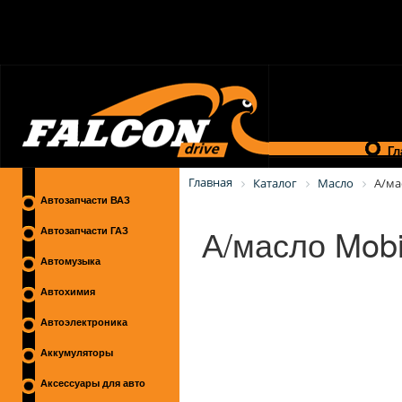
Гл
Главная
Каталог
Масло
А/ма
Автозапчасти ВАЗ
А/масло Mobi
Автозапчасти ГАЗ
Автомузыка
Автохимия
Автоэлектроника
Аккумуляторы
Аксессуары для авто