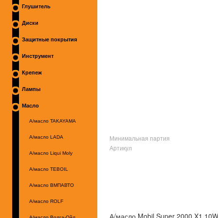
Глушитель
Диски
Защитные покрытия
Инструмент
Крепеж
Лампы
Масло
А/масло TAKAYAMA
Минимальная партия
А/масло LADA
Артикул
А/масло Liqui Moly
А/масло TEBOIL
А/масло ВМПАВТО
А/масло ROLF
А/масло Mobil Super 2000 X1 10
А/масло Волга-Ойл