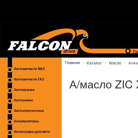
Гл
Главная
Каталог
Масло
А/ма
Автозапчасти ВАЗ
А/масло ZIC 
Автозапчасти ГАЗ
Автомузыка
Автохимия
Автоэлектроника
Аккумуляторы
Аксессуары для авто