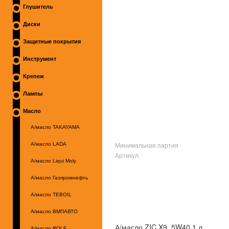
Глушитель
Диски
Защитные покрытия
Инструмент
Крепеж
Лампы
Масло
А/масло TAKAYAMA
Минимальная партия
А/масло LADA
Артикул
А/масло Liqui Moly
А/масло Газпромнефть
А/масло TEBOIL
А/масло ВМПАВТО
А/масло ZIC X9 5W40 1 л
А/масло ROLF