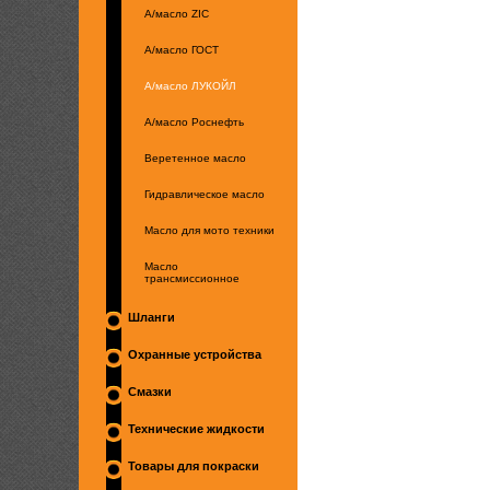
А/масло ZIC
А/масло ГОСТ
А/масло ЛУКОЙЛ
А/масло Роснефть
Веретенное масло
Гидравлическое масло
Масло для мото техники
Масло
трансмиссионное
Шланги
Охранные устройства
Смазки
Технические жидкости
Товары для покраски