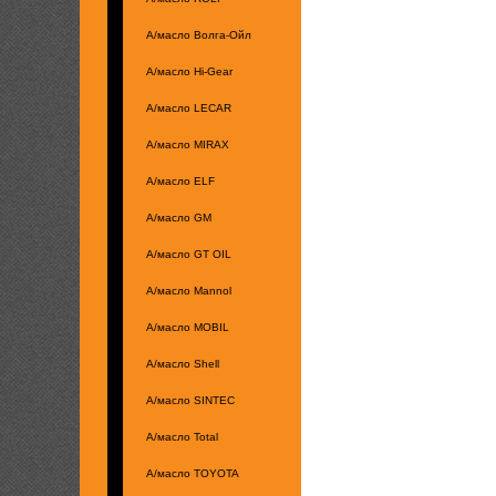
А/масло Волга-Ойл
А/масло Hi-Gear
А/масло LECAR
А/масло MIRAX
А/масло ELF
А/масло GM
А/масло GT OIL
А/масло Mannol
А/масло MOBIL
А/масло Shell
А/масло SINTEC
А/масло Total
А/масло TOYOTA