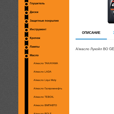
Глушитель
Диски
Защитные покрытия
Инструмент
ОПИСАНИЕ
Крепеж
Лампы
А/масло Лукойл ВО 
Масло
А/масло TAKAYAMA
А/масло LADA
А/масло Liqui Moly
А/масло Газпромнефть
А/масло TEBOIL
А/масло ВМПАВТО
А/масло ROLF