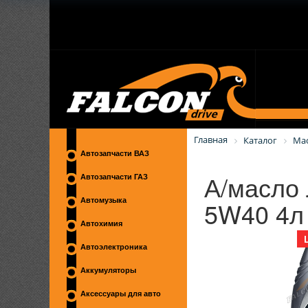
Главная
Каталог
Ма
Автозапчасти ВАЗ
А/масло
Автозапчасти ГАЗ
5W40 4л
Автомузыка
Автохимия
Автоэлектроника
Аккумуляторы
Аксессуары для авто