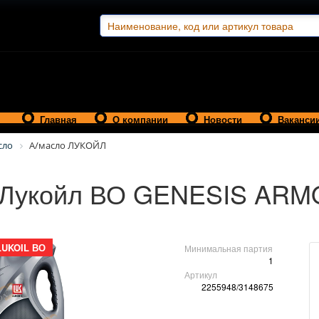
Главная
О компании
Новости
Ваканси
сло
А/масло ЛУКОЙЛ
 Лукойл ВО GENESIS AR
LUKOIL ВО
Минимальная партия
1
Артикул
2255948/3148675