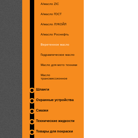
А/масло ZIC
А/масло ГОСТ
А/масло ЛУКОЙЛ
А/масло Роснефть
Веретенное масло
Гидравлическое масло
Масло для мото техники
Масло
трансмиссионное
Шланги
Охранные устройства
Смазки
Технические жидкости
Товары для покраски