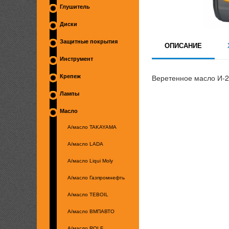
Глушитель
Диски
Защитные покрытия
ОПИСАНИЕ
Инструмент
Веретенное масло И-2
Крепеж
Лампы
Масло
А/масло TAKAYAMA
А/масло LADA
А/масло Liqui Moly
А/масло Газпромнефть
А/масло TEBOIL
А/масло ВМПАВТО
А/масло ROLF