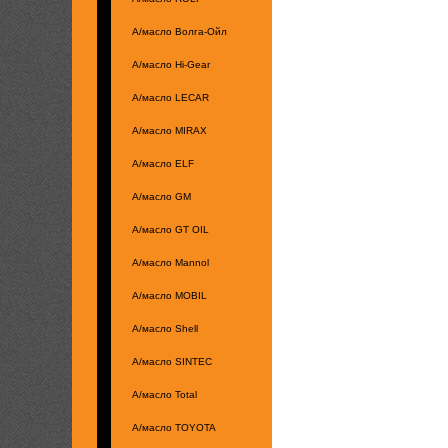
А/масло Волга-Ойл
А/масло Hi-Gear
А/масло LECAR
А/масло MIRAX
А/масло ELF
А/масло GM
А/масло GT OIL
А/масло Mannol
А/масло MOBIL
А/масло Shell
А/масло SINTEC
А/масло Total
А/масло TOYOTA