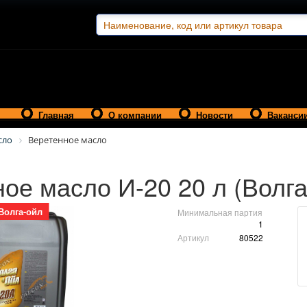
Главная
О компании
Новости
Ваканси
сло
Веретенное масло
ое масло И-20 20 л (Волга
Волга-ойл
Минимальная партия
1
Артикул
80522