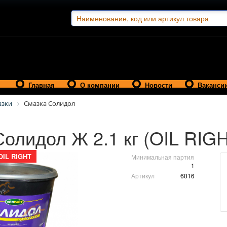
Главная
О компании
Новости
Ваканси
азки
Смазка Солидол
олидол Ж 2.1 кг (OIL RIG
OIL RIGHT
Минимальная партия
1
Артикул
6016