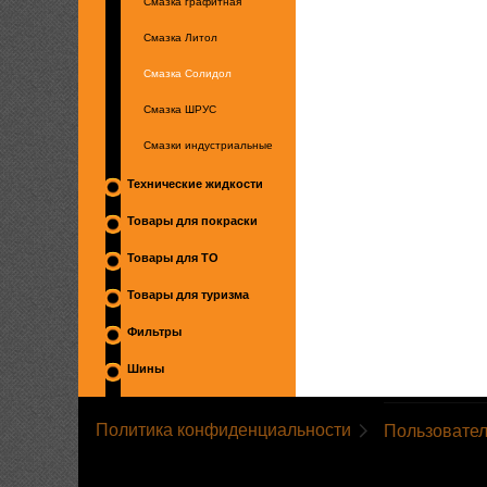
Смазка графитная
Смазка Литол
Смазка Солидол
Смазка ШРУС
Смазки индустриальные
Технические жидкости
Товары для покраски
Товары для ТО
Товары для туризма
Фильтры
Шины
Политика конфиденциальности
Пользовател