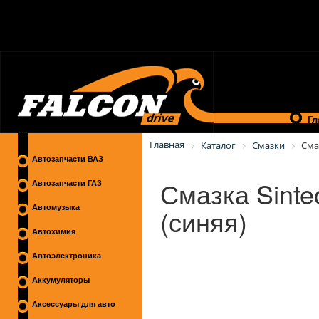
Гл
Главная
Каталог
Смазки
Сма
Автозапчасти ВАЗ
Смазка Sintec
Автозапчасти ГАЗ
(синяя)
Автомузыка
Автохимия
Автоэлектроника
Аккумуляторы
Аксессуары для авто