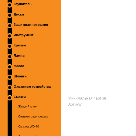
Глушитель
Диски
Защитные покрытия
Инструмент
Крепеж
Лампы
Масло
Шланги
Охранные устройства
Смазки
Минимальная партия
Артикул
Жидкий ключ
Силиконовая смазка
Смазка WD-40