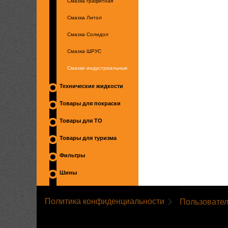
Смазка графитная
Смазка Литол
Смазка Солидол
Смазка ШРУС
Смазки индустриальные
Технические жидкости
Товары для покраски
Товары для ТО
Товары для туризма
Фильтры
Шины
Политика конфиденциальности
Пользовател