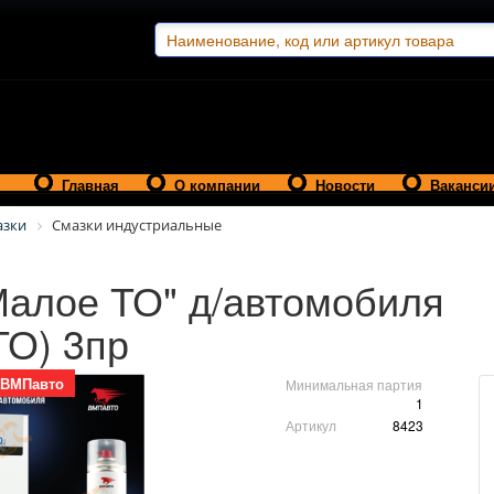
Главная
О компании
Новости
Ваканси
азки
Смазки индустриальные
Малое ТО" д/автомобиля
О) 3пр
ВМПавто
Минимальная партия
1
Артикул
8423