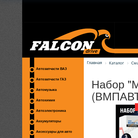
Главная
Каталог
См
Автозапчасти ВАЗ
Набор "
Автозапчасти ГАЗ
(ВМПАВТ
Автомузыка
Автохимия
Автоэлектроника
Аккумуляторы
Аксессуары для авто