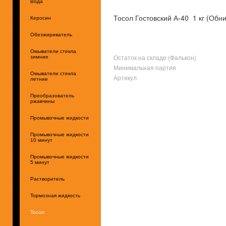
Вода
Тосол Гостовский А-40 1 кг (Обни
Керосин
Обезжириватель
Омыватели стекла
Остаток на складе (Фалькон)
зимние
Минимальная партия
Омыватели стекла
Артикул
летние
Преобразователь
ржавчины
Промывочные жидкости
Промывочные жидкости
10 минут
Промывочные жидкости
5 минут
Растворитель
Тормозная жидкость
Тосол