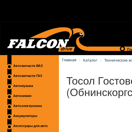
Гл
Главная
Каталог
Технические ж
Автозапчасти ВАЗ
Тосол Гостов
Автозапчасти ГАЗ
(Обнинскоргс
Автомузыка
Автохимия
Автоэлектроника
Аккумуляторы
Аксессуары для авто