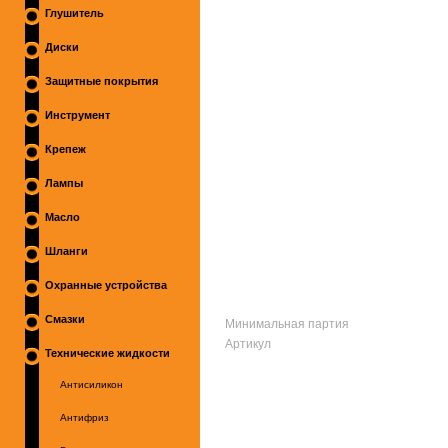
Глушитель
Диски
Защитные покрытия
Инструмент
Крепеж
Лампы
Масло
Шланги
Охранные устройства
Смазки
Минимальная партия
Артикул
Технические жидкости
Антисиликон
Антифриз