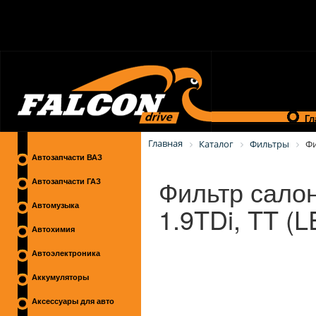
Гл
Главная
Каталог
Фильтры
Фи
Автозапчасти ВАЗ
Фильтр салона
Автозапчасти ГАЗ
1.9TDi, TT (
Автомузыка
Автохимия
Автоэлектроника
Аккумуляторы
Аксессуары для авто