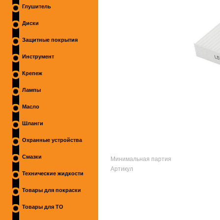
Глушитель
Диски
Защитные покрытия
Инструмент
Крепеж
Лампы
Масло
Шланги
Охранные устройства
Смазки
Минимальная партия
Артикул
Технические жидкости
Товары для покраски
Товары для ТО