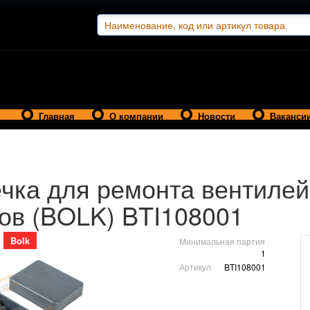
Главная
О компании
Новости
Ваканси
чка для ремонта вентилей
ов (BOLK) BTI108001
Bolk
Минимальная партия
1
Артикул
BTI108001