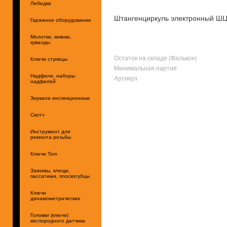
Лебедки
Штангенциркуль электронный ШЦ
Гаражное оборудование
Молотки, киянки,
кувалды
Остаток на складе (Фалькон)
Ключи ступицы
Минимальная партия
Надфили, наборы
Артикул
надфилей
Зеркала инспекционные
Скотч
Инструмент для
ремонта резьбы
Ключи Torx
Зажимы, клещи,
пассатижи, плоскогубцы
Ключи
динамометрические
Головки (ключи)
кислородного датчика