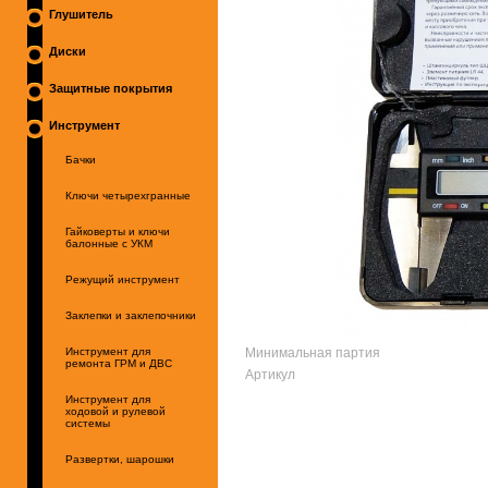
Глушитель
Диски
Защитные покрытия
Инструмент
Бачки
Ключи четырехгранные
Гайковерты и ключи
балонные с УКМ
Режущий инструмент
Заклепки и заклепочники
Минимальная партия
Инструмент для
ремонта ГРМ и ДВС
Артикул
Инструмент для
ходовой и рулевой
системы
Развертки, шарошки