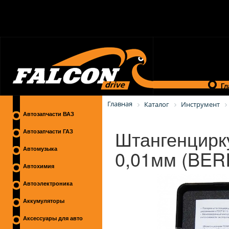
Гл
Главная
Каталог
Инструмент
Автозапчасти ВАЗ
Штангенцирк
Автозапчасти ГАЗ
0,01мм (BERI
Автомузыка
Автохимия
Автоэлектроника
Аккумуляторы
Аксессуары для авто