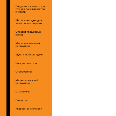
Поддоны и емкости для
технических жидкостей
и масла
Щетки и насадки для
зачистки и полировки
Оправки поршневых
колец
Маслозаправочный
инструмент
Щупы и наборы щупов
Рассухариватели
Стробоскопы
Металлорежущий
инструмент
Стетоскопы
Пинцеты
Ударный инструмент