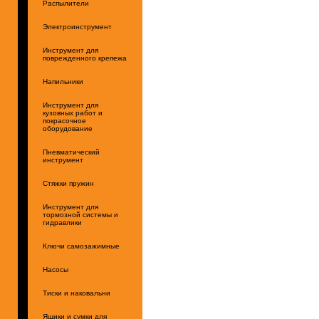
Распылители
Электроинструмент
Инструмент для
поврежденного крепежа
Напильники
Инструмент для
кузовных работ и
покрасочное
оборудование
Пневматический
инструмент
Стяжки пружин
Инструмент для
тормозной системы и
гидравлики
Ключи самозажимные
Насосы
Тиски и наковальни
Ящики и сумки для