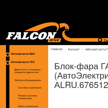
Гл
Главная
Каталог
Автозапчасти 
Автозапчасти ВАЗ
Блок-фара ГА
Автозапчасти ГАЗ
Двигатель и основные
(АвтоЭлектри
элементы двигателя
АLRU.676512
Электрооборудование
Система зажигания
Ремни и ролики
генератора
Свечи зажигания