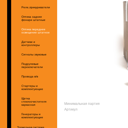
Реле,прикуриватели
Оптика задние
фонари штатные
Оптика переднее
освещение штатное
Датчики и
контроллеры
Сигналы звуковые
Подрулевые
переключатели
Провода в/в
Стартеры и
комплектующие
Щетка
стеклоочистителя
Минимальная партия
каркасная
Артикул
Генераторы и
комплектующие
Тормозная система