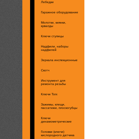
Лебедки
Гаражное оборудование
Молотки, киянки,
кувалды
Ключи ступицы
Надфили, наборы
надфилей
Зеркала инспекционные
Скотч
Инструмент для
ремонта резьбы
Ключи Torx
Зажимы, клещи,
пассатижи, плоскогубцы
Ключи
динамометрические
Головки (ключи)
кислородного датчика