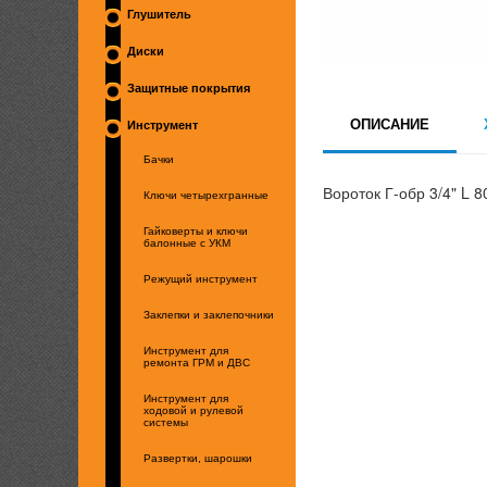
Глушитель
Диски
Защитные покрытия
ОПИСАНИЕ
Инструмент
Бачки
Вороток Г-обр 3/4" L 
Ключи четырехгранные
Гайковерты и ключи
балонные с УКМ
Режущий инструмент
Заклепки и заклепочники
Инструмент для
ремонта ГРМ и ДВС
Инструмент для
ходовой и рулевой
системы
Развертки, шарошки