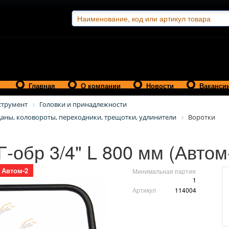
Главная
О компании
Новости
Ваканси
струмент
Головки и принадлежности
даны, коловороты, переходники, трещотки, удлинители
Воротки
Г-обр 3/4" L 800 мм (Автом
Автом-2
Минимальная партия
1
Артикул
114004