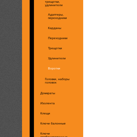
трещотки,
удлинители
Адаптеры,
переходники
Карданы
Переходники
Трещотки
Удлинители
Воротки
Головки, наборы
головок
Домкраты
Изолента
Клещи
Ключи балонные
Ключи
комбинированные