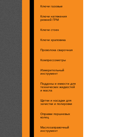
Ключи газовые
Ключи натяжения
ремней ГРМ
Ключи стоек
Ключи храповика
Проволока сварочная
Компрессометры
Измерительный
инструмент
Поддоны и емкости для
технических жидкостей
и масла
Щетки и насадки для
зачистки и полировки
Оправки поршневых
колец
Маслозаправочный
инструмент