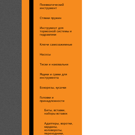
Пневматический
инструмент
Стяжки пружин
Инструмент для
тормозной системы и
гидравлики
Ключи самозажимные
Насосы
Тиски и наковальни
Ящики и сумки для
инструмента
Бокорезы, кусачки
Головки и
принадлежности
Биты, вставки,
наборы вставок
Адаптеры, воротки,
карданы,
коловороты,
переходники,