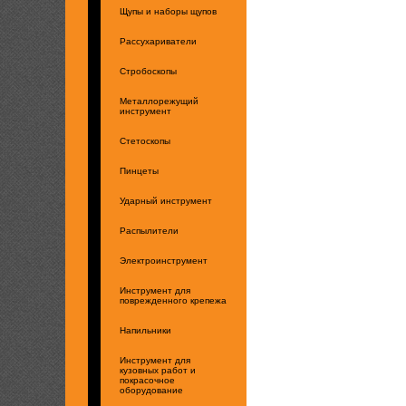
Щупы и наборы щупов
Рассухариватели
Стробоскопы
Металлорежущий
инструмент
Стетоскопы
Пинцеты
Ударный инструмент
Распылители
Электроинструмент
Инструмент для
поврежденного крепежа
Напильники
Инструмент для
кузовных работ и
покрасочное
оборудование