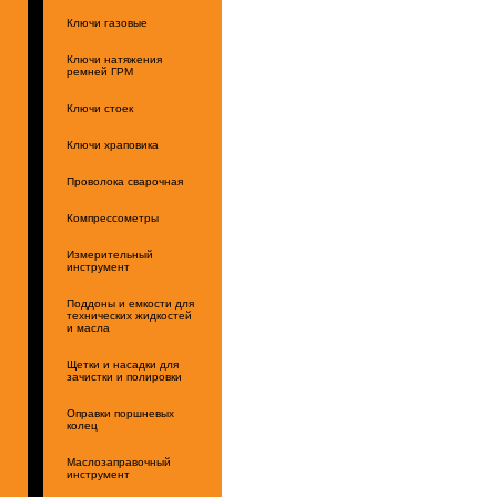
Ключи газовые
Ключи натяжения
ремней ГРМ
Ключи стоек
Ключи храповика
Проволока сварочная
Компрессометры
Измерительный
инструмент
Поддоны и емкости для
технических жидкостей
и масла
Щетки и насадки для
зачистки и полировки
Оправки поршневых
колец
Маслозаправочный
инструмент