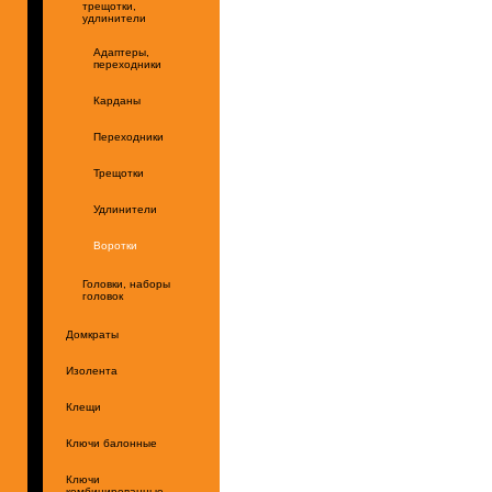
трещотки,
удлинители
Адаптеры,
переходники
Карданы
Переходники
Трещотки
Удлинители
Воротки
Головки, наборы
головок
Домкраты
Изолента
Клещи
Ключи балонные
Ключи
комбинированные