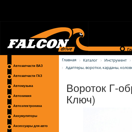
Гл
Главная
Каталог
Инструмент
Автозапчасти ВАЗ
Адаптеры, воротки, карданы, коло
Автозапчасти ГАЗ
Вороток Г-об
Автомузыка
Ключ)
Автохимия
Автоэлектроника
Аккумуляторы
Аксессуары для авто