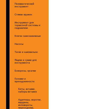
Пневматический
инструмент
Стяжки пружин
Инструмент для
тормозной системы и
гидравлики
Ключи самозажимные
Насосы
Тиски и наковальни
Ящики и сумки для
инструмента
Бокорезы, кусачки
Головки и
принадлежности
Биты, вставки,
наборы вставок
Адаптеры, воротки,
карданы,
коловороты,
переходники,