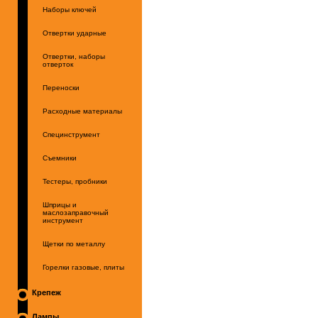
Наборы ключей
Отвертки ударные
Отвертки, наборы
отверток
Переноски
Расходные материалы
Специнструмент
Съемники
Тестеры, пробники
Шприцы и
маслозаправочный
инструмент
Щетки по металлу
Горелки газовые, плиты
Крепеж
Лампы