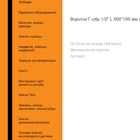
Лебедки
Гаражное оборудование
Вороток Г-обр 1/2" L 500*150 мм
Молотки, киянки,
кувалды
Ключи ступицы
Остаток на складе (Фалькон)
Надфили, наборы
Минимальная партия
надфилей
Артикул
Зеркала инспекционные
Скотч
Инструмент для
ремонта резьбы
Ключи Torx
Зажимы, клещи,
пассатижи, плоскогубцы
Ключи
динамометрические
Головки (ключи)
кислородного датчика