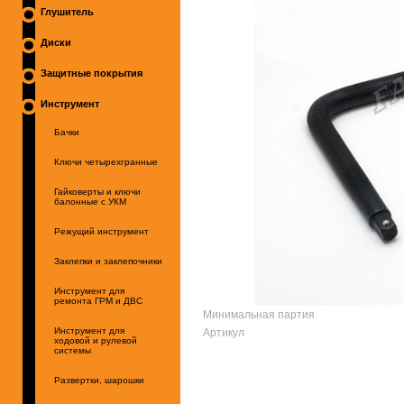
Глушитель
Диски
Защитные покрытия
Инструмент
Бачки
Ключи четырехгранные
Гайковерты и ключи
балонные с УКМ
Режущий инструмент
Заклепки и заклепочники
Инструмент для
ремонта ГРМ и ДВС
Минимальная партия
Артикул
Инструмент для
ходовой и рулевой
системы
Развертки, шарошки