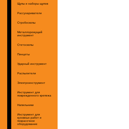
Щупы и наборы щупов
Рассухариватели
Стробоскопы
Металлорежущий
инструмент
Стетоскопы
Пинцеты
Ударный инструмент
Распылители
Электроинструмент
Инструмент для
поврежденного крепежа
Напильники
Инструмент для
кузовных работ и
покрасочное
оборудование