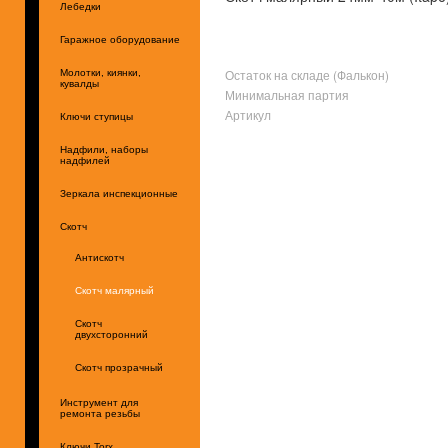
Лебедки
Гаражное оборудование
Остаток на складе (Фалькон)
Молотки, киянки,
кувалды
Минимальная партия
Артикул
Ключи ступицы
Надфили, наборы
надфилей
Зеркала инспекционные
Скотч
Антискотч
Скотч малярный
Скотч
двухсторонний
Скотч прозрачный
Инструмент для
ремонта резьбы
Ключи Torx