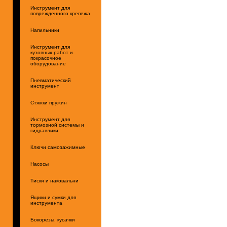
Инструмент для
поврежденного крепежа
Напильники
Инструмент для
кузовных работ и
покрасочное
оборудование
Пневматический
инструмент
Стяжки пружин
Инструмент для
тормозной системы и
гидравлики
Ключи самозажимные
Насосы
Тиски и наковальни
Ящики и сумки для
инструмента
Бокорезы, кусачки