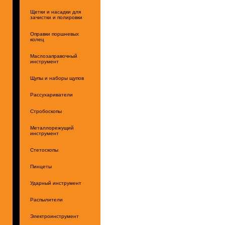
Щетки и насадки для
зачистки и полировки
Оправки поршневых
колец
Маслозаправочный
инструмент
Щупы и наборы щупов
Рассухариватели
Стробоскопы
Металлорежущий
инструмент
Стетоскопы
Пинцеты
Ударный инструмент
Распылители
Электроинструмент