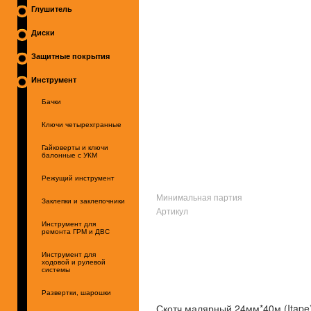
Глушитель
Диски
Защитные покрытия
Инструмент
Бачки
Ключи четырехгранные
Гайковерты и ключи
балонные с УКМ
Режущий инструмент
Минимальная партия
Заклепки и заклепочники
Артикул
Инструмент для
ремонта ГРМ и ДВС
Инструмент для
ходовой и рулевой
системы
Развертки, шарошки
Скотч малярный 24мм*40м (Itape