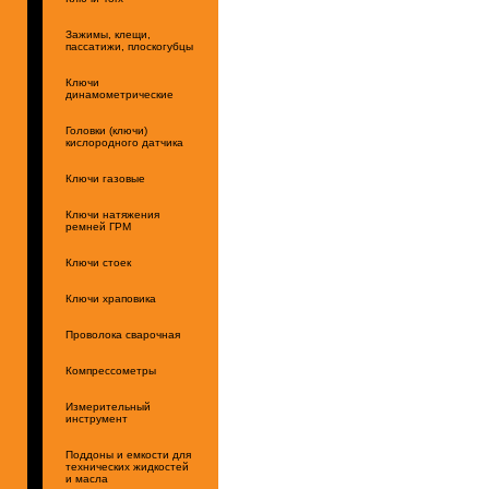
Зажимы, клещи,
пассатижи, плоскогубцы
Ключи
динамометрические
Головки (ключи)
кислородного датчика
Ключи газовые
Ключи натяжения
ремней ГРМ
Ключи стоек
Ключи храповика
Проволока сварочная
Компрессометры
Измерительный
инструмент
Поддоны и емкости для
технических жидкостей
и масла