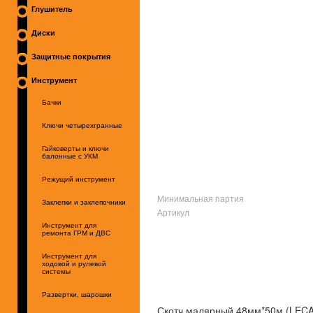
Глушитель
Диски
Защитные покрытия
Инструмент
Бачки
Ключи четырехгранные
Гайковерты и ключи
балонные с УКМ
Режущий инструмент
Минимальная партия
Заклепки и заклепочники
Артикул
Инструмент для
ремонта ГРМ и ДВС
Инструмент для
ходовой и рулевой
системы
Развертки, шарошки
Скотч малярный 48мм*50м (LEC