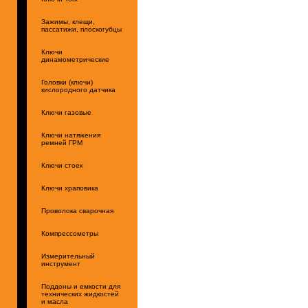
Зажимы, клещи,
пассатижи, плоскогубцы
Ключи
динамометрические
Головки (ключи)
кислородного датчика
Ключи газовые
Ключи натяжения
ремней ГРМ
Ключи стоек
Ключи храповика
Проволока сварочная
Компрессометры
Измерительный
инструмент
Поддоны и емкости для
технических жидкостей
и масла