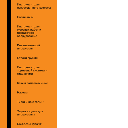
Инструмент для
поврежденного крепежа
Напильники
Инструмент для
кузовных работ и
покрасочное
оборудование
Пневматический
инструмент
Стяжки пружин
Инструмент для
тормозной системы и
гидравлики
Ключи самозажимные
Насосы
Тиски и наковальни
Ящики и сумки для
инструмента
Бокорезы, кусачки