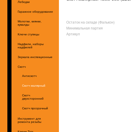
Лебедки
Гаражное оборудование
Остаток на складе (Фалькон)
Молотки, киянки,
кувалды
Минимальная партия
Артикул
Ключи ступицы
Надфили, наборы
надфилей
Зеркала инспекционные
Скотч
Антискотч
Скотч малярный
Скотч
двухсторонний
Скотч прозрачный
Инструмент для
ремонта резьбы
Ключи Torx