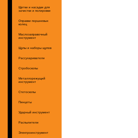
Щетки и насадки для
зачистки и полировки
Оправки поршневых
колец
Маслозаправочный
инструмент
Щупы и наборы щупов
Рассухариватели
Стробоскопы
Металлорежущий
инструмент
Стетоскопы
Пинцеты
Ударный инструмент
Распылители
Электроинструмент