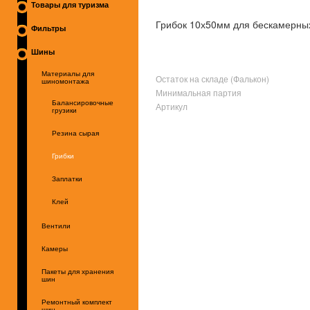
Товары для туризма
Грибок 10х50мм для бескамерны
Фильтры
Шины
Материалы для
Остаток на складе (Фалькон)
шиномонтажа
Минимальная партия
Балансировочные
Артикул
грузики
Резина сырая
Грибки
Заплатки
Клей
Вентили
Камеры
Пакеты для хранения
шин
Ремонтный комплект
шин