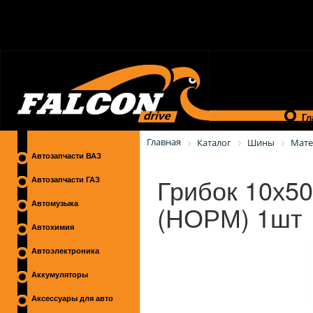
Гл
Главная
Каталог
Шины
Мате
Автозапчасти ВАЗ
Грибок 10х5
Автозапчасти ГАЗ
(НОРМ) 1шт
Автомузыка
Автохимия
Автоэлектроника
Аккумуляторы
Аксессуары для авто