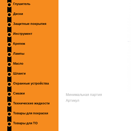
Глушитель
Диски
Защитные покрытия
Инструмент
Крепеж
Лампы
Масло
Шланги
Охранные устройства
Смазки
Минимальная партия
Артикул
Технические жидкости
Товары для покраски
Товары для ТО