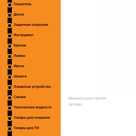
Глушитель
Диски
Защитные покрытия
Инструмент
Крепеж
Лампы
Масло
Шланги
Охранные устройства
Смазки
Минимальная партия
Артикул
Технические жидкости
Товары для покраски
Товары для ТО