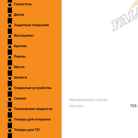
Глушитель
Диски
Защитные покрытия
Инструмент
Крепеж
Лампы
Масло
Шланги
Охранные устройства
Смазки
Минимальная партия
Артикул
703
Технические жидкости
Товары для покраски
Товары для ТО