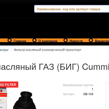
Главная
О компании
Новости
Ваканси
льтры
Фильтр масляный коммерческий транспорт
масляный ГАЗ (БИГ) Cummi
BIG FILTER
Минимальная партия
1
Артикул
GB-104