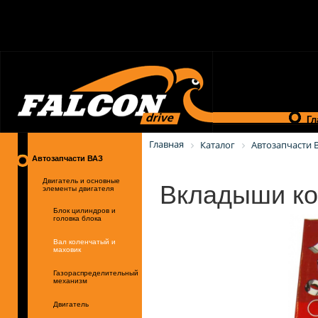
Гл
Главная
Каталог
Автозапчасти 
Автозапчасти ВАЗ
Вкладыши ко
Двигатель и основные
элементы двигателя
Блок цилиндров и
головка блока
Вал коленчатый и
маховик
Газораспределительный
механизм
Двигатель