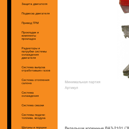
Защита двигателя
Подвеска двигателя
Привод ГРМ
Прокладки и
комплекты
прокладок
Радиаторы и
патрубки системы
охлаждения
двигателя
Система выпуска
отработавших газов
Система отопления
Минимальная партия
салона
Артикул
Система
охлаждения
Система смазки
Системы подачи:
топлива, воздуха
Вкладыши коренные ВАЗ-2101 (З
Шатуны и поршни