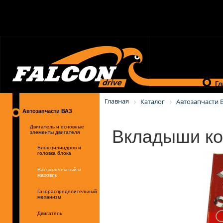
Гл
Главная
Каталог
Автозапчасти 
Автозапчасти ВАЗ
Вкладыши ко
Двигатель и основные
элементы двигателя
Блок цилиндров и
головка блока
Вал коленчатый и
маховик
Газораспределительный
механизм
Двигатель