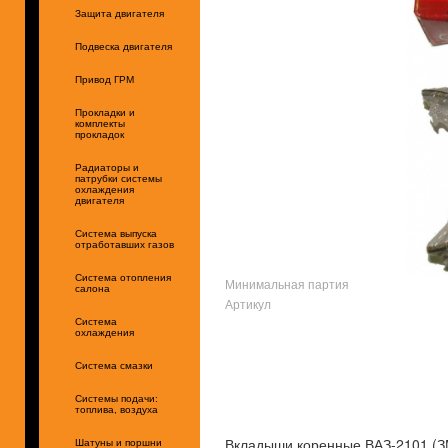
Защита двигателя
Подвеска двигателя
Привод ГРМ
Прокладки и
комплекты
прокладок
Радиаторы и
патрубки системы
охлаждения
двигателя
Система выпуска
отработавших газов
Система отопления
Минимальная партия
салона
Артикул
Система
охлаждения
Система смазки
Системы подачи:
топлива, воздуха
Вкладыши коренные ВАЗ-2101 (З
Шатуны и поршни