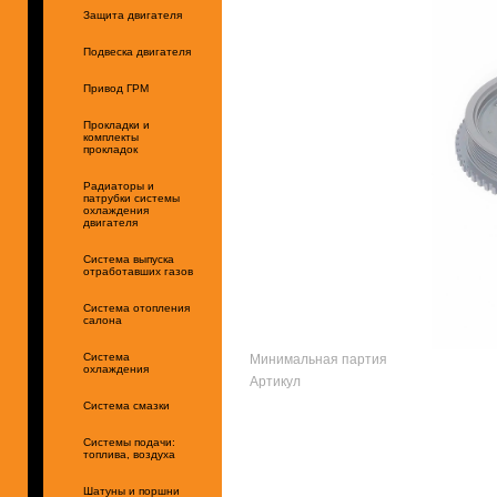
Защита двигателя
Подвеска двигателя
Привод ГРМ
Прокладки и
комплекты
прокладок
Радиаторы и
патрубки системы
охлаждения
двигателя
Система выпуска
отработавших газов
Система отопления
салона
Минимальная партия
Система
охлаждения
Артикул
Система смазки
Системы подачи:
топлива, воздуха
Шатуны и поршни