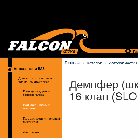
Гл
Главная
Каталог
Автозапчасти 
Автозапчасти ВАЗ
Демпфер (шк
Двигатель и основные
элементы двигателя
16 клап (SLO
Блок цилиндров и
головка блока
Вал коленчатый и
маховик
Газораспределительный
механизм
Двигатель