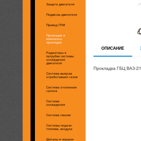
Защита двигателя
Подвеска двигателя
Привод ГРМ
Прокладки и
комплекты
прокладок
ОПИСАНИЕ
Радиаторы и
патрубки системы
охлаждения
двигателя
Прокладка ГБЦ ВАЗ-2
Система выпуска
отработавших газов
Система отопления
салона
Система
охлаждения
Система смазки
Системы подачи:
топлива, воздуха
Шатуны и поршни