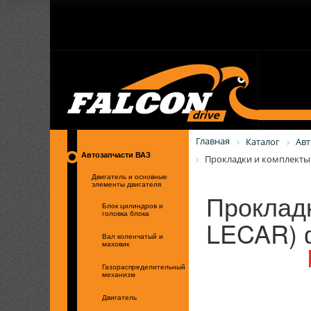
Главная
Каталог
Авт
Автозапчасти ВАЗ
Прокладки и комплекты
Двигатель и основные
элементы двигателя
Проклад
Блок цилиндров и
головка блока
LECAR) 
Вал коленчатый и
маховик
Газораспределительный
механизм
Двигатель