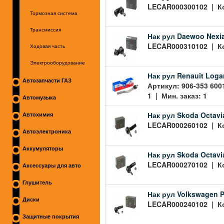
LECAR000300102 | Код
Тормозная система
Трансмиссия
Нак рул Daewoo Nexi
LECAR000310102 | Код
Ходовая часть
Электрооборудование
Нак рул Renauit Loga
Автозапчасти ГАЗ
Артикул: 906-353 600
1 | Мин. заказ: 1
Автомузыка
Нак рул Skoda Octav
Автохимия
LECAR000260102 | Код
Автоэлектроника
Аккумуляторы
Нак рул Skoda Octav
LECAR000270102 | Код
Аксессуары для авто
Глушитель
Нак рул Volkswagen 
Диски
LECAR000240102 | Код
Защитные покрытия