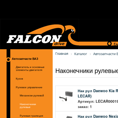
Гл
Главная
Каталог
Автозапчасти 
Автозапчасти ВАЗ
Наконечники рулевы
Двигатель и основные
элементы двигателя
Кузов
Рулевое управление
Нак рул Daewoo Kia Ri
LECAR)
Механизм рулевой
Артикул: LECAR00019
Наконечники
заказ: 1
рулевые
Нак рул Daewoo Nexi
Рулевая трапеция