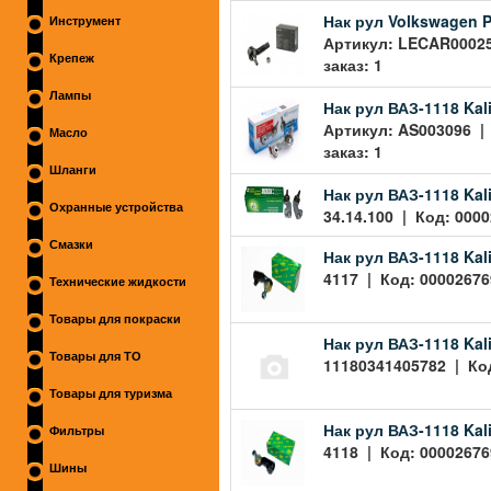
Нак рул Volkswagen 
Инструмент
Артикул: LECAR00025
Крепеж
заказ: 1
Лампы
Нак рул ВАЗ-1118 Kal
Артикул: AS003096 | 
Масло
заказ: 1
Шланги
Нак рул ВАЗ-1118 Kali
Охранные устройства
34.14.100 | Код: 0000
Смазки
Нак рул ВАЗ-1118 Kal
4117 | Код: 00002676
Технические жидкости
Товары для покраски
Нак рул ВАЗ-1118 Kal
Товары для ТО
11180341405782 | Код
Товары для туризма
Нак рул ВАЗ-1118 Kal
Фильтры
4118 | Код: 00002676
Шины