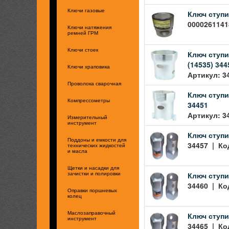
Ключи газовые
Ключ ступи
00002611418
Ключи натяжения
ремней ГРМ
Ключи стоек
Ключ ступи
(14535) 344
Ключи храповика
Артикул: 3
Проволока сварочная
Ключ ступи
Компрессометры
34451
Артикул: 3
Измерительный
инструмент
Ключ ступи
Поддоны и емкости для
34457 | Код
технических жидкостей
и масла
Щетки и насадки для
Ключ ступи
зачистки и полировки
34460 | Код
Оправки поршневых
колец
Маслозаправочный
Ключ ступи
инструмент
34465 | Код