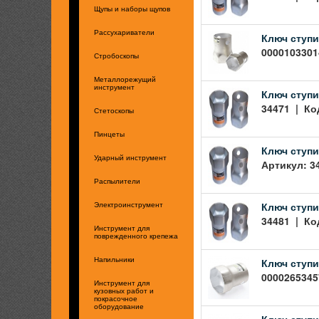
Щупы и наборы щупов
Рассухариватели
Ключ ступи
00001033014
Стробоскопы
Металлорежущий
инструмент
Ключ ступи
34471 | Код
Стетоскопы
Пинцеты
Ключ ступи
Ударный инструмент
Артикул: 3
Распылители
Ключ ступи
Электроинструмент
34481 | Код
Инструмент для
поврежденного крепежа
Ключ ступи
Напильники
00002653457
Инструмент для
кузовных работ и
покрасочное
оборудование
Ключ ступи