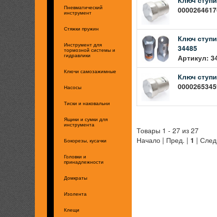
00002646176
Пневматический
инструмент
Стяжки пружин
Ключ ступи
Инструмент для
34485
тормозной системы и
Артикул: 3
гидравлики
Ключи самозажимные
Ключ ступи
00002653459
Насосы
Тиски и наковальни
Ящики и сумки для
инструмента
Товары 1 - 27 из 27
Начало | Пред. |
1
| След
Бокорезы, кусачки
Головки и
принадлежности
Домкраты
Изолента
Клещи