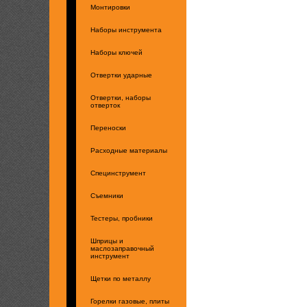
Монтировки
Наборы инструмента
Наборы ключей
Отвертки ударные
Отвертки, наборы
отверток
Переноски
Расходные материалы
Специнструмент
Съемники
Тестеры, пробники
Шприцы и
маслозаправочный
инструмент
Щетки по металлу
Горелки газовые, плиты