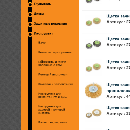
Глушитель
Диски
Щетка зачи
Артикул: 2
Защитные покрытия
Инструмент
Щетка зачи
Бачки
Артикул: 2
Ключи четырехгранные
Щетка зачи
Гайковерты и ключи
балонные с УКМ
Артикул: 2
Режущий инструмент
Щетка зачи
Заклепки и заклепочники
проволочна
Инструмент для
Артикул: 4
ремонта ГРМ и ДВС
Щетка зачи
Инструмент для
ходовой и рулевой
Артикул: 2
системы
Развертки, шарошки