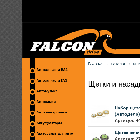
Главная
Каталог
Ин
Автозапчасти ВАЗ
Щетки и насад
Автозапчасти ГАЗ
Автомузыка
Автохимия
Набор щето
Автоэлектроника
(АвтоДело)
Артикул: 4
Аккумуляторы
Щетка зачи
Аксессуары для авто
Артикул: 2