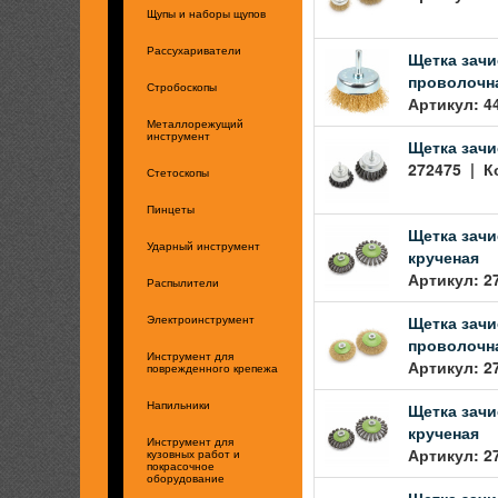
Щупы и наборы щупов
Рассухариватели
Щетка зачи
проволочна
Стробоскопы
Артикул: 4
Металлорежущий
инструмент
Щетка зачи
272475 | Ко
Стетоскопы
Пинцеты
Щетка зачи
Ударный инструмент
крученая
Артикул: 2
Распылители
Щетка зачи
Электроинструмент
проволочн
Инструмент для
Артикул: 2
поврежденного крепежа
Щетка зачи
Напильники
крученая
Инструмент для
Артикул: 2
кузовных работ и
покрасочное
оборудование
Щетка зачи