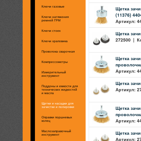
Ключи газовые
Щетка зачи
(11376) 440
Ключи натяжения
Артикул: 4
ремней ГРМ
Ключи стоек
Щетка зачи
272500 | Ко
Ключи храповика
Проволока сварочная
Щетка зачи
Компрессометры
проволочна
Артикул: 4
Измерительный
инструмент
Щетка зачи
Поддоны и емкости для
Артикул: 2
технических жидкостей
и масла
Щетки и насадки для
Щетка зачи
зачистки и полировки
проволочна
Оправки поршневых
Артикул: 4
колец
Маслозаправочный
Щетка зачи
инструмент
Артикул: 2