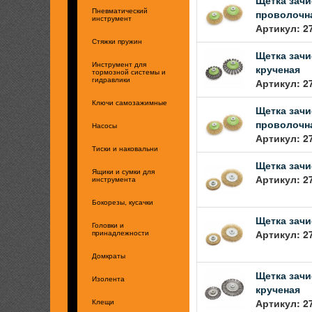
проволочн
Пневматический
инструмент
Артикул: 2
Стяжки пружин
Щетка зачи
Инструмент для
крученая
тормозной системы и
Артикул: 2
гидравлики
Ключи самозажимные
Щетка зачи
проволочн
Насосы
Артикул: 2
Тиски и наковальни
Щетка зачи
Ящики и сумки для
Артикул: 2
инструмента
Бокорезы, кусачки
Щетка зачи
Головки и
Артикул: 2
принадлежности
Домкраты
Щетка зачи
Изолента
крученая
Артикул: 2
Клещи