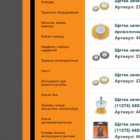
Щетка зачи
Лебедки
Артикул: 2
Гаражное оборудование
Молотки, киянки,
Щетка зачи
кувалды
проволочна
Артикул: 4
Ключи ступицы
Надфили, наборы
Щетка зачи
надфилей
Артикул: 2
Зеркала инспекционные
Скотч
Щетка зачи
Артикул: 2
Инструмент для
ремонта резьбы
Ключи Torx
Щетка зачи
(11374) 440
Зажимы, клещи,
пассатижи, плоскогубцы
Артикул: 4
Ключи
Щетка зачи
динамометрические
(11375) 440
Головки (ключи)
Артикул: 4
кислородного датчика