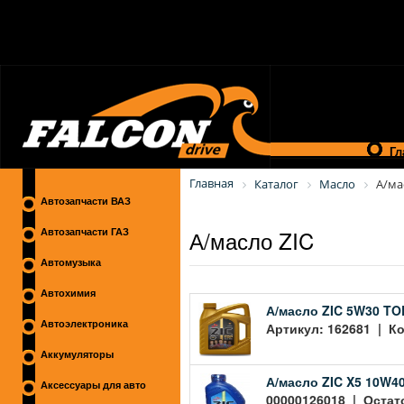
Гл
Главная
Каталог
Масло
А/ма
Автозапчасти ВАЗ
А/масло ZIC
Автозапчасти ГАЗ
Автомузыка
Автохимия
А/масло ZIC 5W30 TOP
Автоэлектроника
Артикул: 162681 | Ко
Аккумуляторы
А/масло ZIC X5 10W40
Аксессуары для авто
00000126018 | Остато