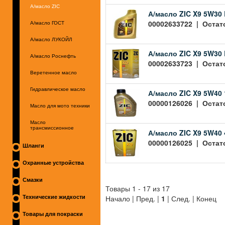
А/масло ZIC
А/масло ZIC X9 5W30 
00002633722 | Остато
А/масло ГОСТ
А/масло ЛУКОЙЛ
А/масло ZIC X9 5W30 
А/масло Роснефть
00002633723 | Остато
Веретенное масло
Гидравлическое масло
А/масло ZIC X9 5W40 
00000126026 | Остато
Масло для мото техники
Масло
трансмиссионное
А/масло ZIC X9 5W40 
00000126025 | Остато
Шланги
Охранные устройства
Смазки
Товары 1 - 17 из 17
Начало | Пред. |
1
| След. | Конец
Технические жидкости
Товары для покраски