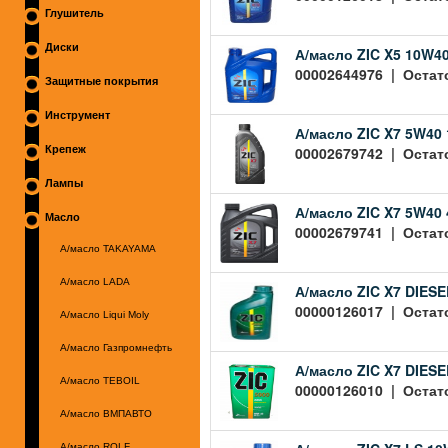
Глушитель
Диски
А/масло ZIC X5 10W40
00002644976 | Остато
Защитные покрытия
Инструмент
А/масло ZIC X7 5W40 
00002679742 | Остато
Крепеж
Лампы
А/масло ZIC X7 5W40 
Масло
00002679741 | Остато
А/масло TAKAYAMA
А/масло LADA
А/масло ZIC X7 DIESE
00000126017 | Остато
А/масло Liqui Moly
А/масло Газпромнефть
А/масло ZIC X7 DIESE
А/масло TEBOIL
00000126010 | Остато
А/масло ВМПАВТО
А/масло ROLF