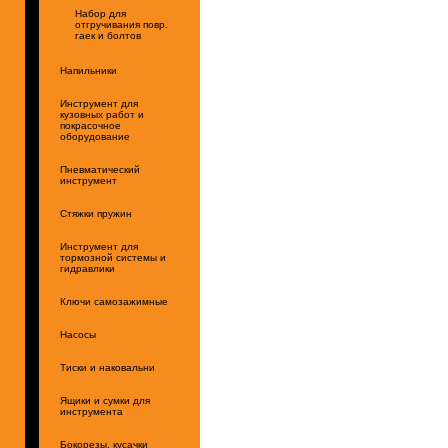
Набор для
отгручивания повр.
гаек и болтов
Напильники
Инструмент для
кузовных работ и
покрасочное
оборудование
Пневматический
инструмент
Стяжки пружин
Инструмент для
тормозной системы и
гидравлики
Ключи самозажимные
Насосы
Тиски и наковальни
Ящики и сумки для
инструмента
Бокорезы, кусачки