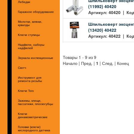
Шпильковерт эксцент
Лебедки
(11992) 40420
Артикул: 40420 | Код
Гаражное оборудование
Молотки, киянки,
Шпильковерт эксцент
кувалды
(13420) 40422
Артикул: 40422 | Код
Ключи ступицы
Надфили, наборы
надфилей
Товары 1 - 9 из 9
Зеркала инспекционные
Начало | Пред. |
1
| След. | Конец
Скотч
Инструмент для
ремонта резьбы
Ключи Torx
Зажимы, клещи,
пассатижи, плоскогубцы
Ключи
динамометрические
Головки (ключи)
кислородного датчика