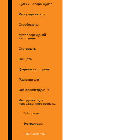
Щупы и наборы щупов
Рассухариватели
Стробоскопы
Металлорежущий
инструмент
Стетоскопы
Пинцеты
Ударный инструмент
Распылители
Электроинструмент
Инструмент для
поврежденного крепежа
Гайкорезы
Экстракторы
Шпильковерты