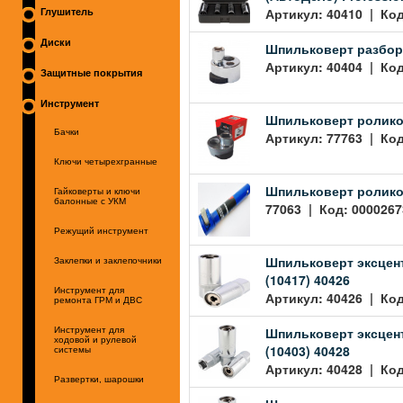
Артикул: 40410 | Код
Глушитель
Диски
Шпильковерт разборн
Артикул: 40404 | Код
Защитные покрытия
Инструмент
Шпильковерт ролико
Бачки
Артикул: 77763 | Код
Ключи четырехгранные
Шпильковерт ролико
Гайковерты и ключи
балонные с УКМ
77063 | Код: 0000267
Режущий инструмент
Шпильковерт эксцент
Заклепки и заклепочники
(10417) 40426
Инструмент для
Артикул: 40426 | Код
ремонта ГРМ и ДВС
Шпильковерт эксцент
Инструмент для
ходовой и рулевой
(10403) 40428
системы
Артикул: 40428 | Код
Развертки, шарошки