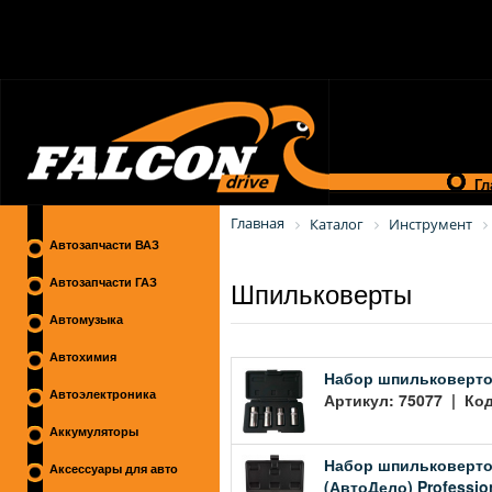
Гл
Главная
Каталог
Инструмент
Автозапчасти ВАЗ
Шпильковерты
Автозапчасти ГАЗ
Автомузыка
Автохимия
Набор шпильковертов
Автоэлектроника
Артикул: 75077 | Код
Аккумуляторы
Набор шпильковертов
Аксессуары для авто
(АвтоДело) Profession