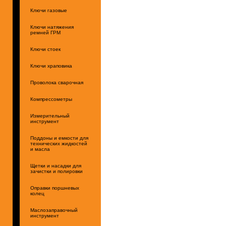
Ключи газовые
Ключи натяжения
ремней ГРМ
Ключи стоек
Ключи храповика
Проволока сварочная
Компрессометры
Измерительный
инструмент
Поддоны и емкости для
технических жидкостей
и масла
Щетки и насадки для
зачистки и полировки
Оправки поршневых
колец
Маслозаправочный
инструмент