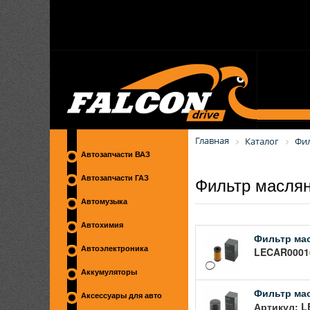
Главная
Каталог
Фи
Автозапчасти ВАЗ
Фильтр масля
Автозапчасти ГАЗ
Автомузыка
Автохимия
Фильтр масл
Автоэлектроника
LECAR00016
Аккумуляторы
Фильтр мас
Аксессуары для авто
Артикул: L