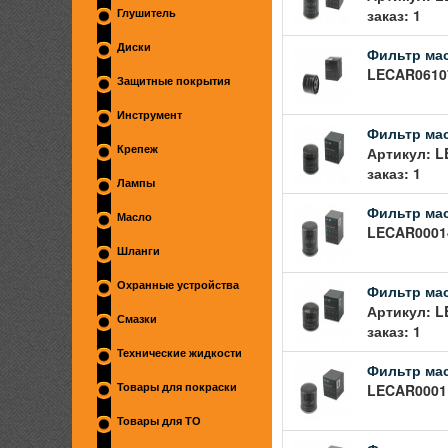
заказ: 1
Глушитель
Диски
Фильтр ма
LECAR06107
Защитные покрытия
Инструмент
Фильтр мас
Артикул: L
Крепеж
заказ: 1
Лампы
Фильтр масл
Масло
LECAR00014
Шланги
Охранные устройства
Фильтр масл
Артикул: L
Смазки
заказ: 1
Технические жидкости
Фильтр мас
LECAR00011
Товары для покраски
Товары для ТО