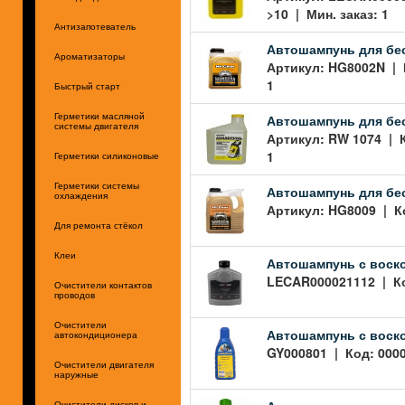
>10 | Мин. заказ: 1
Антизапотеватель
Автошампунь для беск
Ароматизаторы
Артикул: HG8002N | К
1
Быстрый старт
Автошампунь для бес
Герметики масляной
системы двигателя
Артикул: RW 1074 | К
1
Герметики силиконовые
Герметики системы
Автошампунь для беск
охлаждения
Артикул: HG8009 | Ко
Для ремонта стёкол
Клеи
Автошампунь с воск
LECAR000021112 | Код
Очистители контактов
проводов
Очистители
Автошампунь с воско
автокондиционера
GY000801 | Код: 0000
Очистители двигателя
наружные
Очистители дисков и