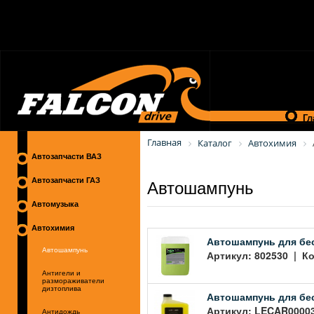
Гл
Главная
Каталог
Автохимия
Автозапчасти ВАЗ
Автошампунь
Автозапчасти ГАЗ
Автомузыка
Автохимия
Автошампунь для беско
Автошампунь
Артикул: 802530 | Ко
Антигели и
размораживатели
дизтоплива
Автошампунь для бес
Артикул: LECAR00003
Антидождь