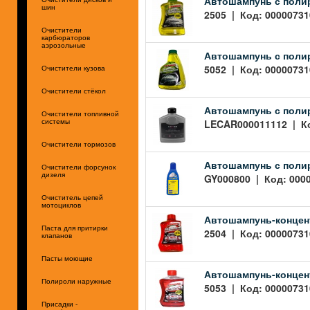
Автошампунь с поли
шин
2505 | Код: 00000731
Очистители
карбюраторов
аэрозольные
Автошампунь с поли
5052 | Код: 00000731
Очистители кузова
Очистители стёкол
Автошампунь с поли
Очистители топливной
LECAR000011112 | Код
системы
Очистители тормозов
Автошампунь с поли
Очистители форсунок
дизеля
GY000800 | Код: 0000
Очиститель цепей
мотоциклов
Автошампунь-концен
Паста для притирки
2504 | Код: 00000731
клапанов
Пасты моющие
Автошампунь-концен
Полироли наружные
5053 | Код: 00000731
Присадки -