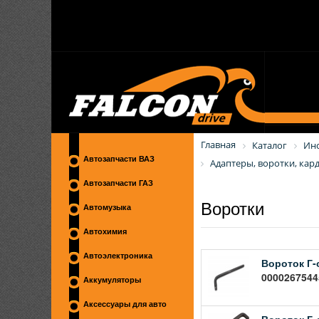
Главная
Каталог
Ин
Автозапчасти ВАЗ
Адаптеры, воротки, кар
Автозапчасти ГАЗ
Воротки
Автомузыка
Автохимия
Автоэлектроника
Вороток Г-
00002675445
Аккумуляторы
Аксессуары для авто
Вороток Г-