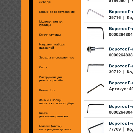
8154260 | 
Лебедки
Вороток Г-
Гаражное оборудование
39716 | Код
Молотки, киянки,
кувалды
Вороток Г-о
00002648041
Ключи ступицы
Надфили, наборы
Вороток Г-о
надфилей
00002648386
Зеркала инспекционные
Вороток Г-
Скотч
39712 | Код
Инструмент для
ремонта резьбы
Вороток Г-
Артикул: 4
Ключи Torx
Зажимы, клещи,
пассатижи, плоскогубцы
Вороток Г-о
00002648042
Ключи
динамометрические
Вороток Г-
Головки (ключи)
77709 | Код
кислородного датчика