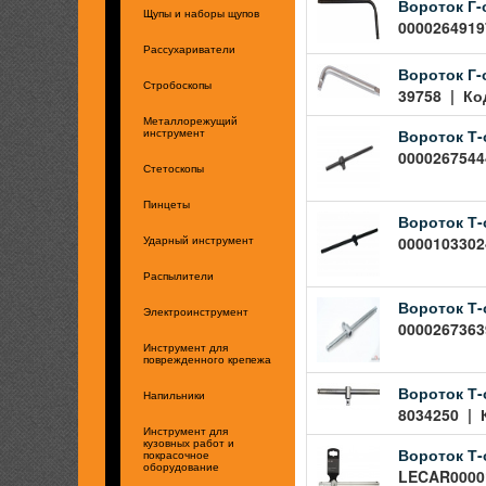
Вороток Г-о
Щупы и наборы щупов
00002649197
Рассухариватели
Вороток Г-
Стробоскопы
39758 | Код
Металлорежущий
Вороток Т-
инструмент
00002675444
Стетоскопы
Пинцеты
Вороток Т-
00001033024
Ударный инструмент
Распылители
Вороток Т-
Электроинструмент
00002673639
Инструмент для
поврежденного крепежа
Вороток Т-о
Напильники
8034250 | К
Инструмент для
кузовных работ и
Вороток Т-
покрасочное
оборудование
LECAR00001