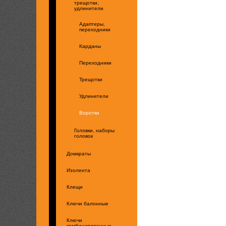
трещотки,
удлинители
Адаптеры,
переходники
Карданы
Переходники
Трещотки
Удлинители
Воротки
Головки, наборы
головок
Домкраты
Изолента
Клещи
Ключи балонные
Ключи
комбинированные