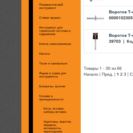
Пневматический
инструмент
Вороток Т-о
00001023054
Стяжки пружин
Инструмент для
тормозной системы и
Вороток Т-
гидравлики
39703 | Код
Ключи самозажимные
Насосы
Тиски и наковальни
Товары 1 - 30 из 66
Начало | Пред. |
1
2
3
|
С
Ящики и сумки для
инструмента
Бокорезы, кусачки
Головки и
принадлежности
Биты, вставки,
наборы вставок
Адаптеры, воротки,
карданы,
коловороты,
переходники,