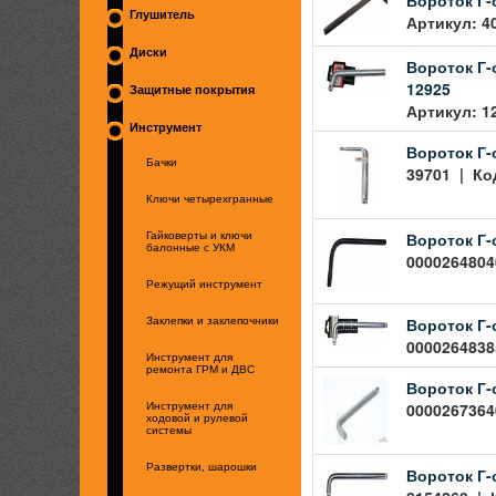
Глушитель
Артикул: 4
Диски
Вороток Г-
12925
Защитные покрытия
Артикул: 1
Инструмент
Вороток Г-
Бачки
39701 | Код
Ключи четырехгранные
Вороток Г-о
Гайковерты и ключи
балонные с УКМ
00002648040
Режущий инструмент
Вороток Г-о
Заклепки и заклепочники
00002648385
Инструмент для
ремонта ГРМ и ДВС
Вороток Г-
00002673640
Инструмент для
ходовой и рулевой
системы
Развертки, шарошки
Вороток Г-о