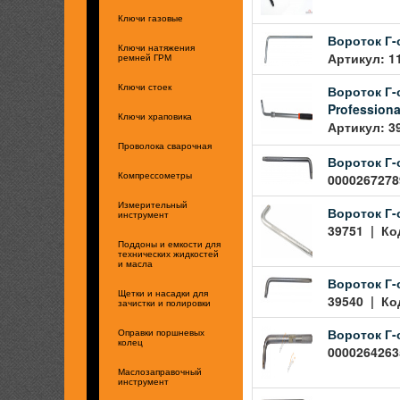
Ключи газовые
Вороток Г-
Ключи натяжения
Артикул: 1
ремней ГРМ
Вороток Г-
Ключи стоек
Professiona
Ключи храповика
Артикул: 3
Проволока сварочная
Вороток Г-о
00002672789
Компрессометры
Измерительный
Вороток Г-
инструмент
39751 | Код
Поддоны и емкости для
технических жидкостей
и масла
Вороток Г-
Щетки и насадки для
39540 | Код
зачистки и полировки
Вороток Г-о
Оправки поршневых
колец
00002642635
Маслозаправочный
инструмент