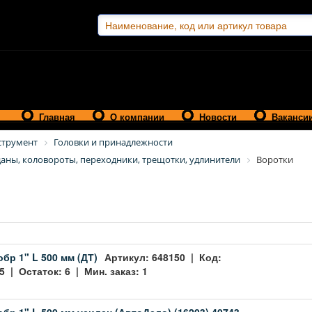
Главная
О компании
Новости
Ваканси
струмент
Головки и принадлежности
даны, коловороты, переходники, трещотки, удлинители
Воротки
обр 1" L 500 мм (ДТ)
Артикул: 648150 | Код:
 | Остаток: 6 | Мин. заказ: 1
обр 1" L 500 мм усилен (АвтоДело) (16203) 40743