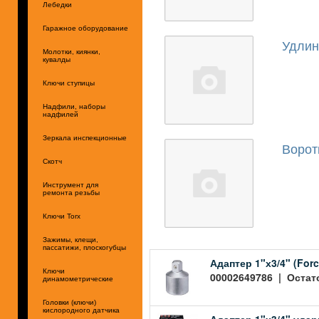
Лебедки
Гаражное оборудование
Удлин
Молотки, киянки,
кувалды
Ключи ступицы
Надфили, наборы
надфилей
Зеркала инспекционные
Ворот
Скотч
Инструмент для
ремонта резьбы
Ключи Torx
Зажимы, клещи,
пассатижи, плоскогубцы
Адаптер 1"х3/4" (Forc
Ключи
00002649786 | Остато
динамометрические
Головки (ключи)
кислородного датчика
Адаптер 1"х3/4" уда