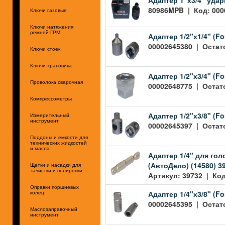
80986MPB | Код: 0000
Ключи газовые
Ключи натяжения
ремней ГРМ
Адаптер 1/2"х1/4" (Fo
00002645380 | Остато
Ключи стоек
Ключи храповика
Адаптер 1/2"х3/4" (Fo
Проволока сварочная
00002648775 | Остато
Компрессометры
Адаптер 1/2"х3/8" (Fo
Измерительный
инструмент
00002645397 | Остато
Поддоны и емкости для
технических жидкостей
и масла
Адаптер 1/4" для го
(АвтоДело) (14580) 3
Щетки и насадки для
зачистки и полировки
Артикул: 39732 | Код
Оправки поршневых
Адаптер 1/4"х3/8" (Fo
колец
00002645395 | Остато
Маслозаправочный
инструмент