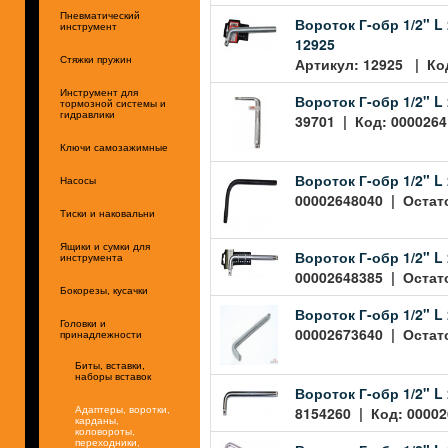
Пневматический
Вороток Г-обр 1/2" L
инструмент
12925
Артикул: 12925 | Код
Стяжки пружин
Инструмент для
Вороток Г-обр 1/2" L
тормозной системы и
гидравлики
39701 | Код: 0000264
Ключи самозажимные
Вороток Г-обр 1/2" L
Насосы
00002648040 | Остато
Тиски и наковальни
Ящики и сумки для
Вороток Г-обр 1/2" L 
инструмента
00002648385 | Остато
Бокорезы, кусачки
Вороток Г-обр 1/2" L
Головки и
00002673640 | Остато
принадлежности
Биты, вставки,
наборы вставок
Вороток Г-обр 1/2" L
8154260 | Код: 00002
Адаптеры, воротки,
карданы,
коловороты,
переходники,