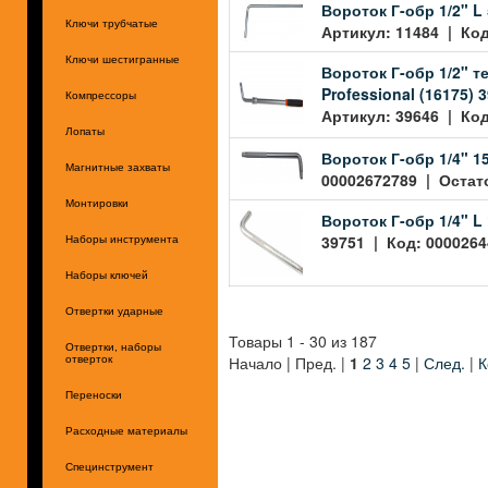
Вороток Г-обр 1/2" L
Ключи трубчатые
Артикул: 11484 | Код
Ключи шестигранные
Вороток Г-обр 1/2" т
Professional (16175) 
Компрессоры
Артикул: 39646 | Код
Лопаты
Вороток Г-обр 1/4" 1
Магнитные захваты
00002672789 | Остато
Монтировки
Вороток Г-обр 1/4" L
39751 | Код: 0000264
Наборы инструмента
Наборы ключей
Отвертки ударные
Товары 1 - 30 из 187
Отвертки, наборы
Начало | Пред. |
1
2
3
4
5
|
След.
|
К
отверток
Переноски
Расходные материалы
Специнструмент