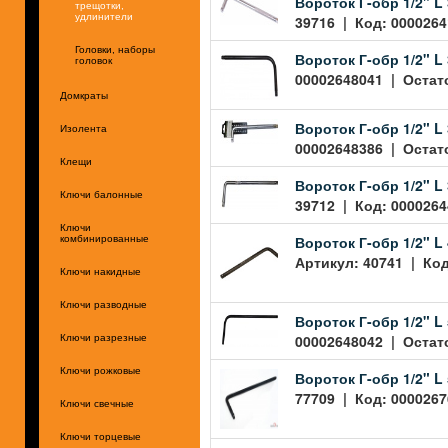
Вороток Г-обр 1/2" L
трещотки,
удлинители
39716 | Код: 0000264
Головки, наборы
Вороток Г-обр 1/2" L
головок
00002648041 | Остато
Домкраты
Вороток Г-обр 1/2" L 
Изолента
00002648386 | Остато
Клещи
Вороток Г-обр 1/2" L
Ключи балонные
39712 | Код: 0000264
Ключи
Вороток Г-обр 1/2" L
комбинированные
Артикул: 40741 | Код
Ключи накидные
Ключи разводные
Вороток Г-обр 1/2" L
00002648042 | Остато
Ключи разрезные
Ключи рожковые
Вороток Г-обр 1/2" L
77709 | Код: 0000267
Ключи свечные
Ключи торцевые