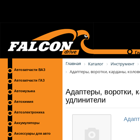
Гл
Главная
Каталог
Инструмент
Автозапчасти ВАЗ
Адаптеры, воротки, карданы, коло
Автозапчасти ГАЗ
Адаптеры, воротки, 
Автомузыка
удлинители
Автохимия
Автоэлектроника
Адапт
Аккумуляторы
Аксессуары для авто