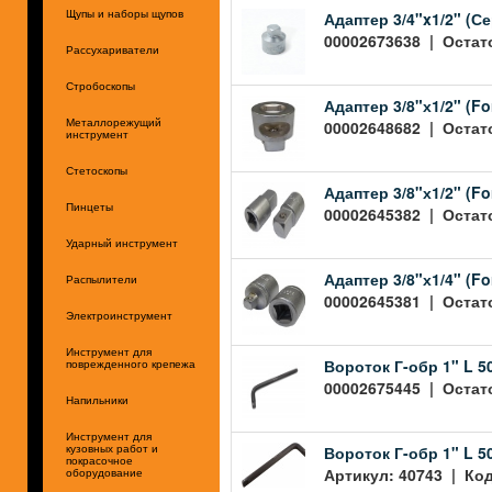
Адаптер 3/4"x1/2" (С
Щупы и наборы щупов
00002673638 | Остато
Рассухариватели
Стробоскопы
Адаптер 3/8"х1/2" (Fo
00002648682 | Остато
Металлорежущий
инструмент
Стетоскопы
Адаптер 3/8"х1/2" (Fo
Пинцеты
00002645382 | Остато
Ударный инструмент
Адаптер 3/8"х1/4" (Fo
Распылители
00002645381 | Остато
Электроинструмент
Инструмент для
Вороток Г-обр 1" L 5
поврежденного крепежа
00002675445 | Остато
Напильники
Инструмент для
Вороток Г-обр 1" L 5
кузовных работ и
покрасочное
Артикул: 40743 | Код
оборудование