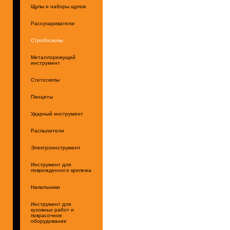
Щупы и наборы щупов
Рассухариватели
Стробоскопы
Металлорежущий
инструмент
Стетоскопы
Пинцеты
Ударный инструмент
Распылители
Электроинструмент
Инструмент для
поврежденного крепежа
Напильники
Инструмент для
кузовных работ и
покрасочное
оборудование