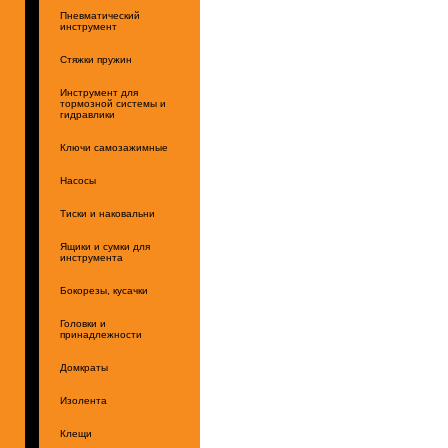
Пневматический
инструмент
Стяжки пружин
Инструмент для
тормозной системы и
гидравлики
Ключи самозажимные
Насосы
Тиски и наковальни
Ящики и сумки для
инструмента
Бокорезы, кусачки
Головки и
принадлежности
Домкраты
Изолента
Клещи