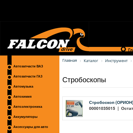
Гл
Главная
Каталог
Инструмент
Автозапчасти ВАЗ
Стробоскопы
Автозапчасти ГАЗ
Автомузыка
Автохимия
Стробоскоп (ОРИОН)
Автоэлектроника
00001035015 | Остато
Аккумуляторы
Аксессуары для авто