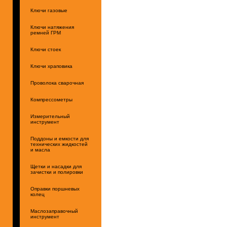
Ключи газовые
Ключи натяжения
ремней ГРМ
Ключи стоек
Ключи храповика
Проволока сварочная
Компрессометры
Измерительный
инструмент
Поддоны и емкости для
технических жидкостей
и масла
Щетки и насадки для
зачистки и полировки
Оправки поршневых
колец
Маслозаправочный
инструмент