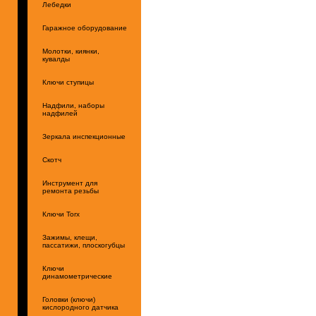
Лебедки
Гаражное оборудование
Молотки, киянки,
кувалды
Ключи ступицы
Надфили, наборы
надфилей
Зеркала инспекционные
Скотч
Инструмент для
ремонта резьбы
Ключи Torx
Зажимы, клещи,
пассатижи, плоскогубцы
Ключи
динамометрические
Головки (ключи)
кислородного датчика