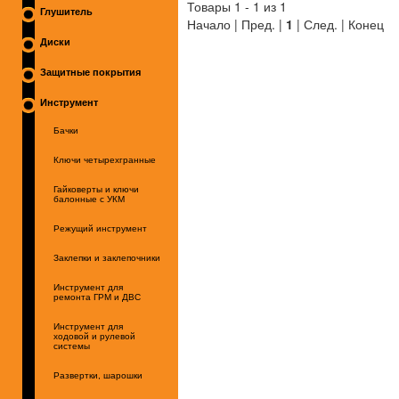
Товары 1 - 1 из 1
Глушитель
Начало | Пред. |
1
| След. | Конец
Диски
Защитные покрытия
Инструмент
Бачки
Ключи четырехгранные
Гайковерты и ключи
балонные с УКМ
Режущий инструмент
Заклепки и заклепочники
Инструмент для
ремонта ГРМ и ДВС
Инструмент для
ходовой и рулевой
системы
Развертки, шарошки