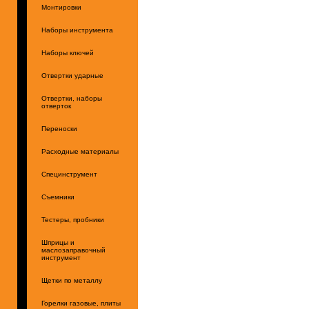
Монтировки
Наборы инструмента
Наборы ключей
Отвертки ударные
Отвертки, наборы
отверток
Переноски
Расходные материалы
Специнструмент
Съемники
Тестеры, пробники
Шприцы и
маслозаправочный
инструмент
Щетки по металлу
Горелки газовые, плиты