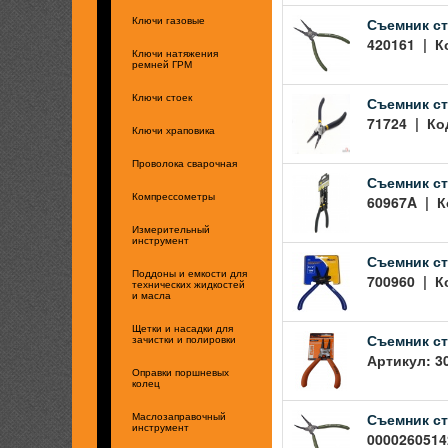
Съемник ст
Ключи газовые
420161 | К
Ключи натяжения
ремней ГРМ
Ключи стоек
Съемник ст
71724 | Код
Ключи храповика
Проволока сварочная
Съемник ст
Компрессометры
60967A | К
Измерительный
инструмент
Съемник ст
Поддоны и емкости для
700960 | Ко
технических жидкостей
и масла
Щетки и насадки для
Съемник ст
зачистки и полировки
Артикул: 3
Оправки поршневых
колец
Съемник ст
Маслозаправочный
инструмент
00002605142