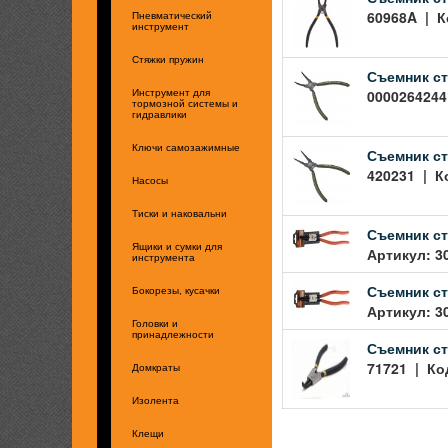
60968A | К
Пневматический
инструмент
Стяжки пружин
Съемник ст
00002642441
Инструмент для
тормозной системы и
гидравлики
Ключи самозажимные
Съемник ст
420231 | К
Насосы
Тиски и наковальни
Съемник ст
Ящики и сумки для
Артикул: 3
инструмента
Съемник ст
Бокорезы, кусачки
Артикул: 3
Головки и
принадлежности
Съемник ст
71721 | Код
Домкраты
Изолента
Клещи