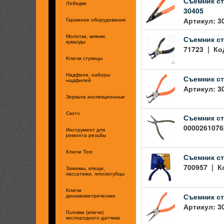
Съемник ст
Лебедки
30405
Артикул: 3
Гаражное оборудование
Молотки, киянки,
Съемник ст
кувалды
71723 | Код
Ключи ступицы
Надфили, наборы
Съемник ст
надфилей
Артикул: 3
Зеркала инспекционные
Скотч
Съемник ст
00002610762
Инструмент для
ремонта резьбы
Ключи Torx
Съемник ст
700957 | Ко
Зажимы, клещи,
пассатижи, плоскогубцы
Ключи
Съемник ст
динамометрические
Артикул: 3
Головки (ключи)
кислородного датчика