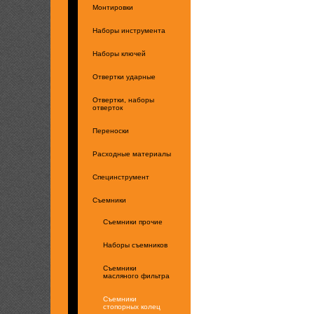
Монтировки
Наборы инструмента
Наборы ключей
Отвертки ударные
Отвертки, наборы
отверток
Переноски
Расходные материалы
Специнструмент
Съемники
Съемники прочие
Наборы съемников
Съемники
масляного фильтра
Съемники
стопорных колец