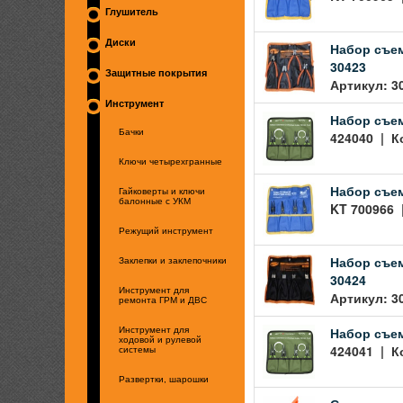
Глушитель
Диски
Набор съем
30423
Защитные покрытия
Артикул: 3
Инструмент
Набор съем
Бачки
424040 | К
Ключи четырехгранные
Набор съем
Гайковерты и ключи
балонные с УКМ
KT 700966 
Режущий инструмент
Набор съем
Заклепки и заклепочники
30424
Инструмент для
Артикул: 3
ремонта ГРМ и ДВС
Набор съем
Инструмент для
ходовой и рулевой
424041 | К
системы
Развертки, шарошки