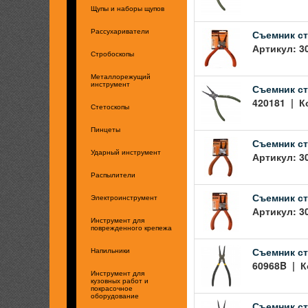
Щупы и наборы щупов
Съемник ст
Рассухариватели
Артикул: 3
Стробоскопы
Металлорежущий
инструмент
Съемник ст
420181 | К
Стетоскопы
Пинцеты
Съемник ст
Ударный инструмент
Артикул: 3
Распылители
Съемник ст
Электроинструмент
Артикул: 3
Инструмент для
поврежденного крепежа
Съемник ст
Напильники
60968B | К
Инструмент для
кузовных работ и
покрасочное
оборудование
Съемник ст