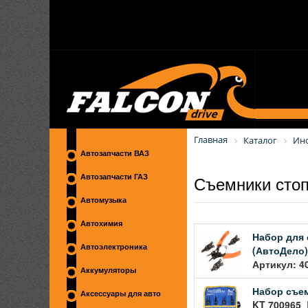
Главная
Каталог
Ин
Автозапчасти ВАЗ
Съемники сто
Автозапчасти ГАЗ
Автомузыка
Автохимия
Набор для 
Автоэлектроника
(АвтоДело)
Артикул: 4
Аккумуляторы
Набор съем
Аксессуары для авто
KT 700965 