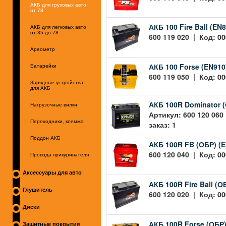
АКБ для грузовых авто
от 78
АКБ 100 Fire Ball (E
АКБ для легковых авто
от 35 до 78
600 119 020 | Код: 0
Ареометр
АКБ 100 Forse (EN91
Батарейки
600 119 050 | Код: 00
Зарядные устройства
для АКБ
АКБ 100R Dominator 
Нагрузочные вилки
Артикул: 600 120 060
Переходники, клемма
заказ: 1
Поддон АКБ
АКБ 100R FB (ОБР) (
600 120 040 | Код: 00
Провода прикуривателя
Аксессуары для авто
АКБ 100R Fire Ball (
Глушитель
600 120 020 | Код: 0
Диски
АКБ 100R Forse (ОБР
Защитные покрытия