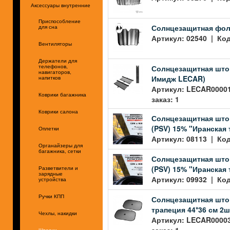
Аксессуары внутренние
Приспособление
Солнцезащитная фоль
для сна
Артикул: 02540 | Код
Вентиляторы
Держатели для
Солнцезащитная шторк
телефонов,
навигаторов,
Имидж LECAR)
напитков
Артикул: LECAR00001
Коврики багажника
заказ: 1
Коврики салона
Солнцезащитная штор
(PSV) 15% "Иранская
Оплетки
Артикул: 08113 | Код
Органайзеры для
багажника, сетки
Солнцезащитная штор
(PSV) 15% "Иранская
Разветвители и
зарядные
Артикул: 09932 | Код
устройства
Ручки КПП
Солнцезащитная штор
трапеция 44*36 см 2
Чехлы, накидки
Артикул: LECAR00003
заказ: 1