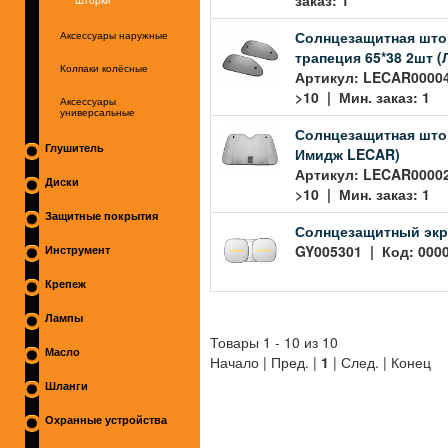
Шторки
Солнцезащитная штор
Аксессуары наружные
трапеция 65*38 2шт 
Колпаки колёсные
Артикул: LECAR00004
>10 | Мин. заказ: 1
Аксессуары
универсальные
Солнцезащитная штор
Глушитель
Имидж LECAR)
Артикул: LECAR00002
Диски
>10 | Мин. заказ: 1
Защитные покрытия
Солнцезащитный экра
GY005301 | Код: 0000
Инструмент
Крепеж
Лампы
Товары 1 - 10 из 10
Масло
Начало | Пред. |
1
| След. | Конец
Шланги
Охранные устройства