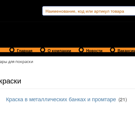
Главная
О компании
Новости
Ваканси
ары для покраски
краски
Краска в металлических банках и промтаре
(21)