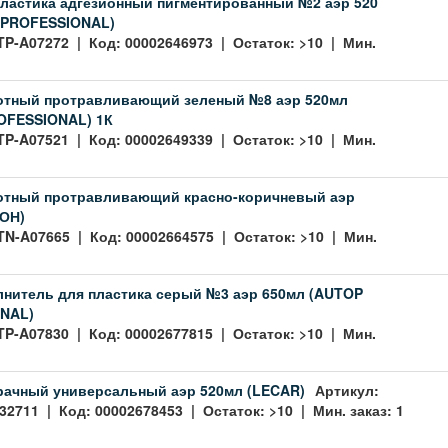
пластика адгезионный пигментированный №2 аэр 520
 PROFESSIONAL)
TP-A07272 | Код: 00002646973 | Остаток: >10 | Мин.
лотный протравливающий зеленый №8 аэр 520мл
OFESSIONAL) 1К
TP-A07521 | Код: 00002649339 | Остаток: >10 | Мин.
лотный протравливающий красно-коричневый аэр
ТОН)
TN-A07665 | Код: 00002664575 | Остаток: >10 | Мин.
лнитель для пластика серый №3 аэр 650мл (AUTOP
NAL)
TP-A07830 | Код: 00002677815 | Остаток: >10 | Мин.
рачный универсальный аэр 520мл (LECAR)
Артикул:
2711 | Код: 00002678453 | Остаток: >10 | Мин. заказ: 1