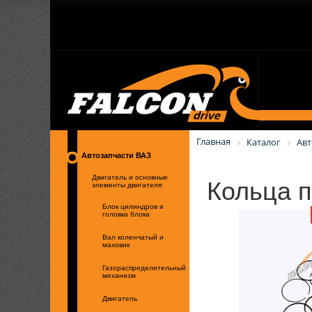
Главная
Каталог
Авт
Автозапчасти ВАЗ
Кольца п
Двигатель и основные
элементы двигателя
Блок цилиндров и
головка блока
Вал коленчатый и
маховик
Газораспределительный
механизм
Двигатель