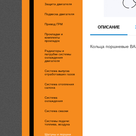
Защита двигателя
Подвеска двигателя
Привод ГРМ
ОПИСАНИЕ
Прокладки и
комплекты
прокладок
Кольца поршневые ВАЗ
Радиаторы и
патрубки системы
охлаждения
двигателя
Система выпуска
отработавших газов
Система отопления
салона
Система
охлаждения
Система смазки
Системы подачи:
топлива, воздуха
Шатуны и поршни