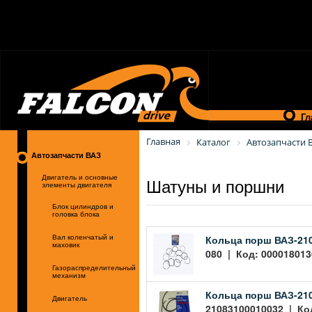
Гл
Главная
Каталог
Автозапчасти 
Автозапчасти ВАЗ
Шатуны и поршни
Двигатель и основные
элементы двигателя
Блок цилиндров и
головка блока
Кольца порш ВАЗ-210
Вал коленчатый и
маховик
080 | Код: 000018013
Газораспределительный
механизм
Кольца порш ВАЗ-210
Двигатель
21083100010032 | Код