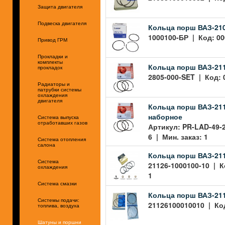
Защита двигателя
Подвеска двигателя
Кольца порш ВАЗ-210
1000100-БР | Код: 00
Привод ГРМ
Прокладки и
комплекты
Кольца порш ВАЗ-2112
прокладок
2805-000-SET | Код: 
Радиаторы и
патрубки системы
охлаждения
двигателя
Кольца порш ВАЗ-211
наборное
Система выпуска
отработавших газов
Артикул: PR-LAD-49-2
6 | Мин. заказ: 1
Система отопления
салона
Кольца порш ВАЗ-2112
Система
21126-1000100-10 | К
охлаждения
1
Система смазки
Кольца порш ВАЗ-211
Системы подачи:
21126100010010 | Код
топлива, воздуха
Шатуны и поршни