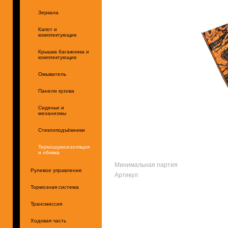
Зеркала
Капот и
комплектующие
Крышка багажника и
комплектующие
Омыватель
Панели кузова
Сиденье и
механизмы
Стеклоподъёмники
Термошумоизоляция
и обивка
Минимальная партия
Рулевое управление
Артикул
Тормозная система
Трансмиссия
Ходовая часть