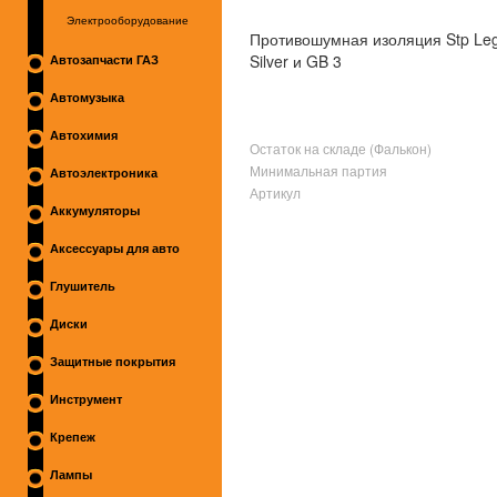
Электрооборудование
Противошумная изоляция Stp Leg
Silver и GB 3
Автозапчасти ГАЗ
Автомузыка
Автохимия
Остаток на складе (Фалькон)
Минимальная партия
Автоэлектроника
Артикул
Аккумуляторы
Аксессуары для авто
Глушитель
Диски
Защитные покрытия
Инструмент
Крепеж
Лампы