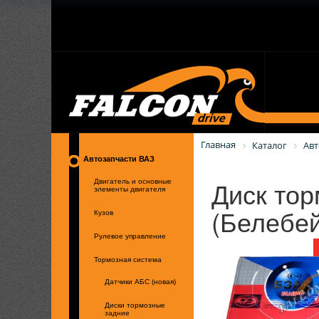
Главная
Каталог
Авт
Автозапчасти ВАЗ
Диск тор
Двигатель и основные
элементы двигателя
(Белебей
Кузов
Рулевое управление
Тормозная система
Датчики АБС (новая)
Диски тормозные
задние