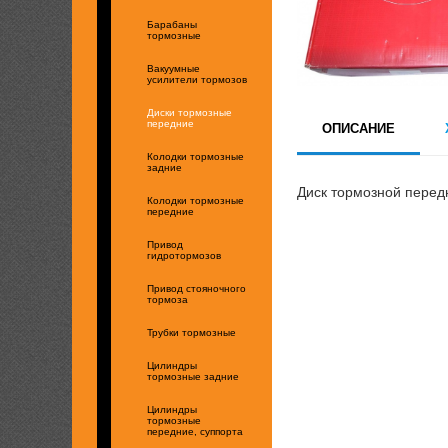
Барабаны
тормозные
Вакуумные
усилители тормозов
Диски тормозные
передние
ОПИСАНИЕ
Колодки тормозные
задние
Диск тормозной перед
Колодки тормозные
передние
Привод
гидротормозов
Привод стояночного
тормоза
Трубки тормозные
Цилиндры
тормозные задние
Цилиндры
тормозные
передние, суппорта