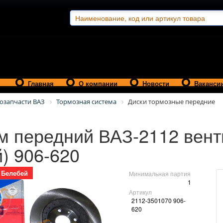
Главная
О компании
Новости
Ваканси
озапчасти ВАЗ
Тормозная система
Диски тормозные передние
м передний ВАЗ-2112 вен
) 906-620
Белебей
Минимальная партия
1
Артикул
2112-3501070 906-
620