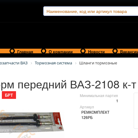
Главная
О компании
Новости
Ваканси
озапчасти ВАЗ
Тормозная система
Шланги тормозные
рм передний ВАЗ-2108 к-т
БРТ
Минимальная партия
1
Артикул
РЕМКОМПЛЕКТ
126РБ