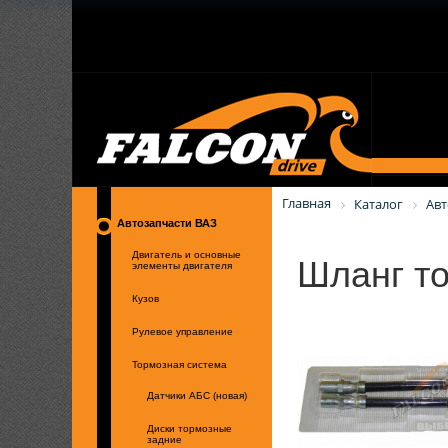
Главная
Каталог
Авт
Автозапчасти ВАЗ
Шланг то
Двигатель и основные
элементы двигателя
Кузов
Рулевое управление
Тормозная система
Датчики АБС (новая)
Диски тормозные
задние