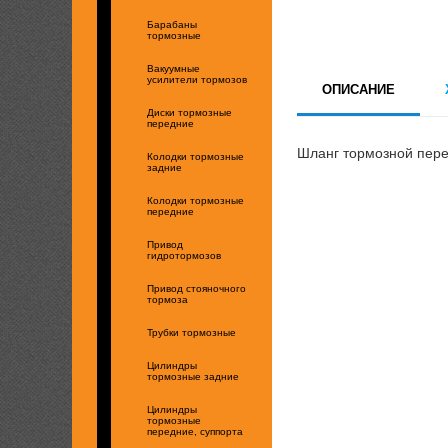
Барабаны
тормозные
Вакуумные
усилители тормозов
ОПИСАНИЕ
Диски тормозные
передние
Шланг тормозной пере
Колодки тормозные
задние
Колодки тормозные
передние
Привод
гидротормозов
Привод стояночного
тормоза
Трубки тормозные
Цилиндры
тормозные задние
Цилиндры
тормозные
передние, суппорта