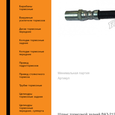
Барабаны
тормозные
Вакуумные
усилители тормозов
Диски тормозные
передние
Колодки тормозные
задние
Колодки тормозные
передние
Привод
гидротормозов
Минимальная партия
Привод стояночного
тормоза
Артикул
Трубки тормозные
Цилиндры
тормозные задние
Цилиндры
тормозные
передние, суппорта
Шланг тормозной задний ВАЗ-212