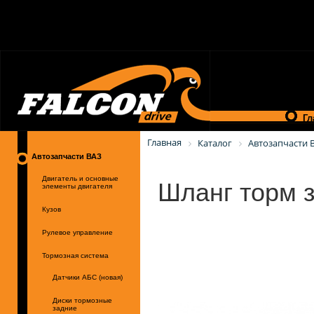
Гл
Главная
Каталог
Автозапчасти 
Автозапчасти ВАЗ
Шланг торм 
Двигатель и основные
элементы двигателя
Кузов
Рулевое управление
Тормозная система
Датчики АБС (новая)
Диски тормозные
задние