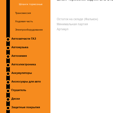
Шланги тормозные
Трансмиссия
Остаток на складе (Фалькон)
Ходовая часть
Минимальная партия
Артикул
Электрооборудование
Автозапчасти ГАЗ
Автомузыка
Автохимия
Автоэлектроника
Аккумуляторы
Аксессуары для авто
Глушитель
Диски
Защитные покрытия