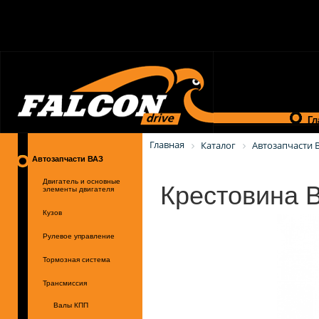
Гл
Главная
Каталог
Автозапчасти 
Автозапчасти ВАЗ
Крестовина В
Двигатель и основные
элементы двигателя
Кузов
Рулевое управление
Тормозная система
Трансмиссия
Валы КПП