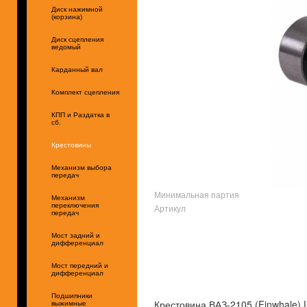
Диск нажимной
(корзина)
Диск сцепления
ведомый
Карданный вал
Комплект сцепления
КПП и Раздатка в
сб.
Крестовины
Механизм выбора
передач
Минимальная партия
Механизм
переключения
Артикул
передач
Мост задний и
дифференциал
Мост передний и
дифференциал
Подшипники
Крестовина ВАЗ-2105 (Finwhale) 
выжимные