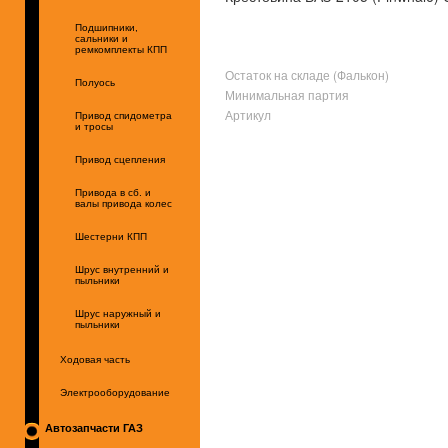
Подшипники,
сальники и
ремкомплекты КПП
Остаток на складе (Фалькон)
Полуось
Минимальная партия
Артикул
Привод спидометра
и тросы
Привод сцепления
Привода в сб. и
валы привода колес
Шестерни КПП
Шрус внутренний и
пыльники
Шрус наружный и
пыльники
Ходовая часть
Электрооборудование
Автозапчасти ГАЗ