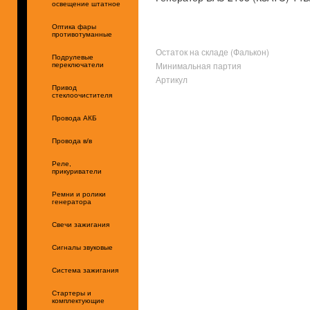
освещение штатное
Оптика фары
противотуманные
Остаток на складе (Фалькон)
Подрулевые
Минимальная партия
переключатели
Артикул
Привод
стеклоочистителя
Провода АКБ
Провода в/в
Реле,
прикуриватели
Ремни и ролики
генератора
Свечи зажигания
Сигналы звуковые
Система зажигания
Стартеры и
комплектующие