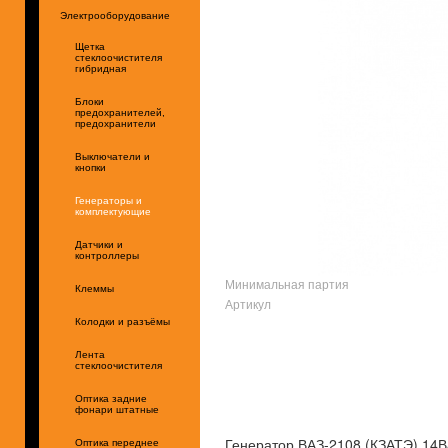
Электрооборудование
Щетка
стеклоочистителя
гибридная
Блоки
предохранителей,
предохранители
Выключатели и
кнопки
Генераторы и
комплектующие
Датчики и
контроллеры
Минимальная партия
Клеммы
Артикул
Колодки и разъёмы
Лента
стеклоочистителя
Оптика задние
фонари штатные
Генератор ВАЗ-2108 (КЗАТЭ) 14
Оптика переднее