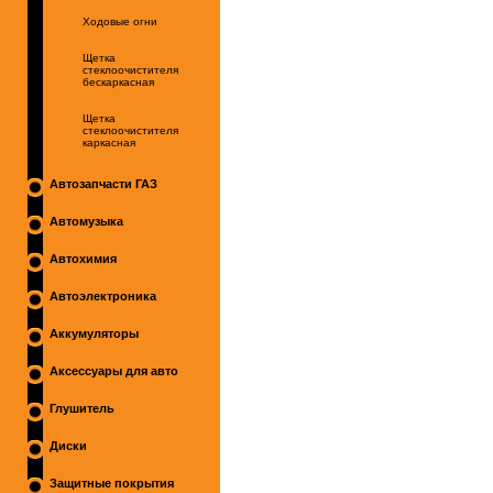
Ходовые огни
Щетка
стеклоочистителя
бескаркасная
Щетка
стеклоочистителя
каркасная
Автозапчасти ГАЗ
Автомузыка
Автохимия
Автоэлектроника
Аккумуляторы
Аксессуары для авто
Глушитель
Диски
Защитные покрытия