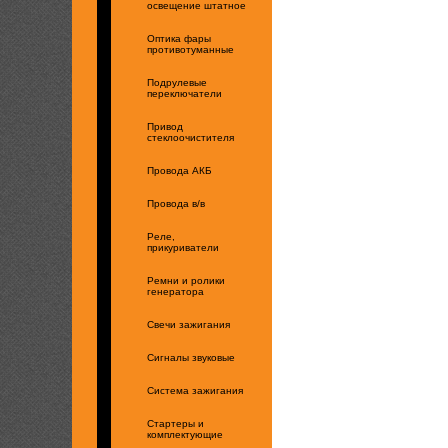
освещение штатное
Оптика фары
противотуманные
Подрулевые
переключатели
Привод
стеклоочистителя
Провода АКБ
Провода в/в
Реле,
прикуриватели
Ремни и ролики
генератора
Свечи зажигания
Сигналы звуковые
Система зажигания
Стартеры и
комплектующие