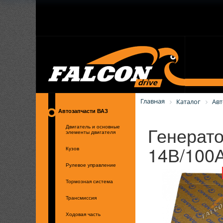
Главная
Каталог
Авт
Автозапчасти ВАЗ
Генерато
Двигатель и основные
элементы двигателя
14В/100
Кузов
Рулевое управление
Тормозная система
Трансмиссия
Ходовая часть