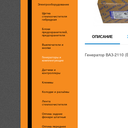
Электрооборудование
Щетка
стеклоочистителя
гибридная
Блоки
предохранителей,
предохранители
ОПИСАНИЕ
Выключатели и
кнопки
Генератор ВАЗ-2110 (
Генераторы и
комплектующие
Датчики и
контроллеры
Клеммы
Колодки и разъёмы
Лента
стеклоочистителя
Оптика задние
фонари штатные
Оптика переднее