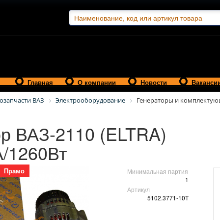
Главная
О компании
Новости
Ваканси
озапчасти ВАЗ
Электрооборудование
Генераторы и комплекту
р ВАЗ-2110 (ELTRA)
А/1260Вт
Прамо
Минимальная партия
1
Артикул
5102.3771-10Т