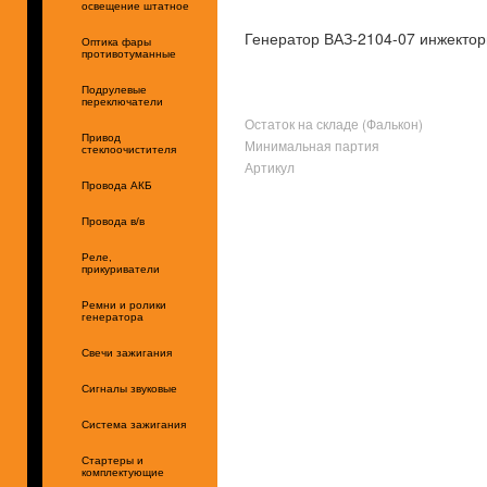
освещение штатное
Генератор ВАЗ-2104-07 инжектор
Оптика фары
противотуманные
Подрулевые
переключатели
Остаток на складе (Фалькон)
Привод
Минимальная партия
стеклоочистителя
Артикул
Провода АКБ
Провода в/в
Реле,
прикуриватели
Ремни и ролики
генератора
Свечи зажигания
Сигналы звуковые
Система зажигания
Стартеры и
комплектующие