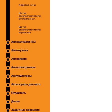
Ходовые огни
Щетка
стеклоочистителя
бескаркасная
Щетка
стеклоочистителя
каркасная
Автозапчасти ГАЗ
Автомузыка
Автохимия
Автоэлектроника
Аккумуляторы
Аксессуары для авто
Глушитель
Диски
Защитные покрытия