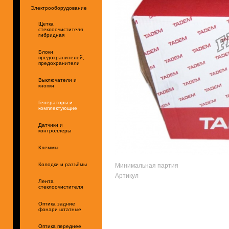
Электрооборудование
Щетка
стеклоочистителя
гибридная
Блоки
предохранителей,
предохранители
Выключатели и
кнопки
Генераторы и
комплектующие
Датчики и
контроллеры
Клеммы
Минимальная партия
Колодки и разъёмы
Артикул
Лента
стеклоочистителя
Оптика задние
фонари штатные
Оптика переднее