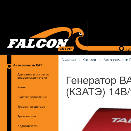
Гл
Главная
Каталог
Автозапчасти 
Автозапчасти ВАЗ
Генератор В
Двигатель и основные
элементы двигателя
(КЗАТЭ) 14В
Кузов
Рулевое управление
Тормозная система
Трансмиссия
Ходовая часть