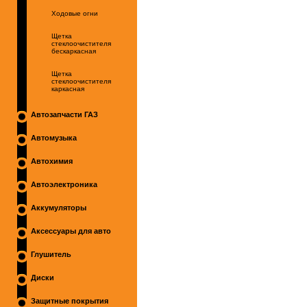
Ходовые огни
Щетка
стеклоочистителя
бескаркасная
Щетка
стеклоочистителя
каркасная
Автозапчасти ГАЗ
Автомузыка
Автохимия
Автоэлектроника
Аккумуляторы
Аксессуары для авто
Глушитель
Диски
Защитные покрытия