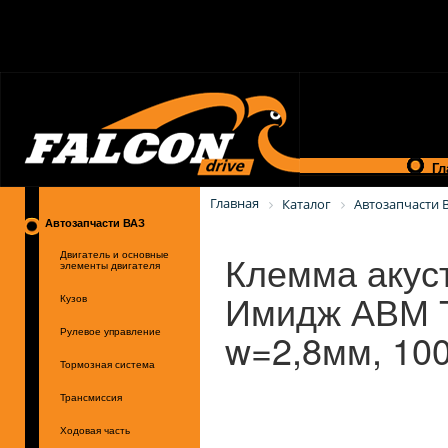
Гл
Главная
Каталог
Автозапчасти 
Автозапчасти ВАЗ
Клемма акус
Двигатель и основные
элементы двигателя
Имидж АВМ Т
Кузов
w=2,8мм, 100
Рулевое управление
Тормозная система
Трансмиссия
Ходовая часть