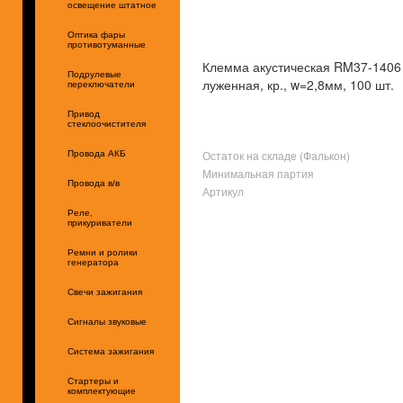
освещение штатное
Оптика фары
противотуманные
Клемма акустическая RM37-1406
Подрулевые
луженная, кр., w=2,8мм, 100 шт.
переключатели
Привод
стеклоочистителя
Остаток на складе (Фалькон)
Провода АКБ
Минимальная партия
Провода в/в
Артикул
Реле,
прикуриватели
Ремни и ролики
генератора
Свечи зажигания
Сигналы звуковые
Система зажигания
Стартеры и
комплектующие