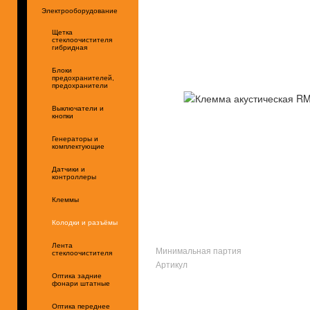
Электрооборудование
Щетка
стеклоочистителя
гибридная
Блоки
предохранителей,
предохранители
Выключатели и
кнопки
Генераторы и
комплектующие
Датчики и
контроллеры
Клеммы
Колодки и разъёмы
Лента
Минимальная партия
стеклоочистителя
Артикул
Оптика задние
фонари штатные
Оптика переднее