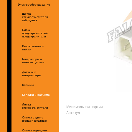
Электрооборудование
Щетка
стеклоочистителя
гибридная
Блоки
предохранителей,
предохранители
Выключатели и
кнопки
Генераторы и
комплектующие
Датчики и
контроллеры
Клеммы
Колодки и разъёмы
Лента
Минимальная партия
стеклоочистителя
Артикул
Оптика задние
фонари штатные
Оптика переднее