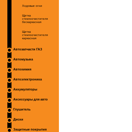
Ходовые огни
Щетка
стеклоочистителя
бескаркасная
Щетка
стеклоочистителя
каркасная
Автозапчасти ГАЗ
Автомузыка
Автохимия
Автоэлектроника
Аккумуляторы
Аксессуары для авто
Глушитель
Диски
Защитные покрытия