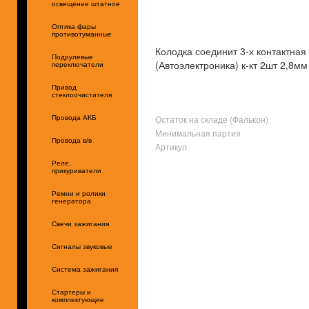
освещение штатное
Оптика фары
противотуманные
Колодка соединит 3-х контактная
Подрулевые
(Автоэлектроника) к-кт 2шт 2,8м
переключатели
Привод
стеклоочистителя
Остаток на складе (Фалькон)
Провода АКБ
Минимальная партия
Провода в/в
Артикул
Реле,
прикуриватели
Ремни и ролики
генератора
Свечи зажигания
Сигналы звуковые
Система зажигания
Стартеры и
комплектующие