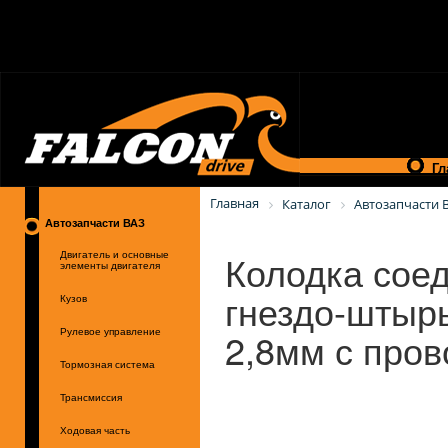
Гл
Главная
Каталог
Автозапчасти 
Автозапчасти ВАЗ
Колодка соед
Двигатель и основные
элементы двигателя
гнездо-штырь
Кузов
2,8мм с про
Рулевое управление
Тормозная система
Трансмиссия
Ходовая часть